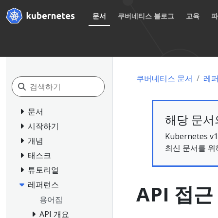
문서
쿠버네티스 블로그
교육
쿠버네티스 문서
레
문서
해당 문서의
시작하기
Kubernete
개념
최신 문서를 위
태스크
튜토리얼
레퍼런스
API 접근
용어집
API 개요