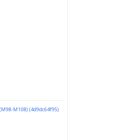
1 (M98-M108) (4d9dc64f95)