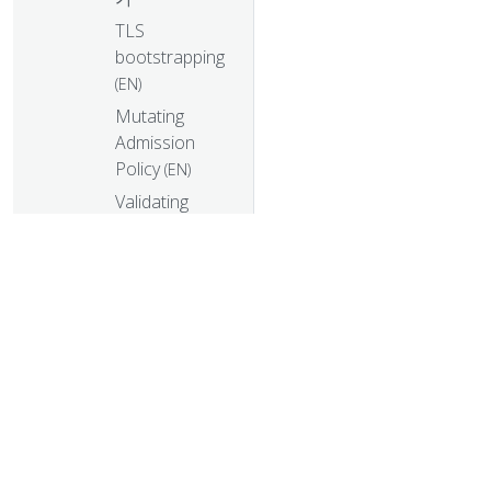
TLS
bootstrapping
(EN)
Mutating
Admission
Policy
(EN)
Validating
Admission
Policy
(EN)
잘 알려진 레이블,
어노테이션, 테인트
(Taint)
© 20
Kubernetes API
(EN)
© 2026 Th
trademarks a
노드 메트릭 데이터
Instrumentation