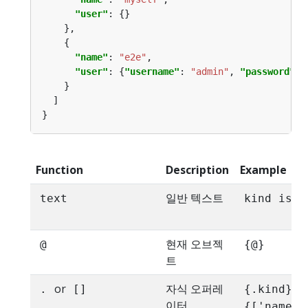
"user"
"name"
: 
"e2e"
"user"
: {
"username"
: 
"admin"
, 
"password"
: 
Function
Description
Example
일반 텍스트
text
kind is {
현재 오브젝
@
{@}
트
or
자식 오퍼레
,
.
[]
{.kind}
이터
{['name\.