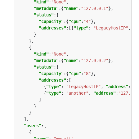
"kind"
:
"None"
"metadata"
:{
"name"
:
"127.0.0.1"
"status"
"capacity"
:{
"cpu"
:
"4"
"addresses"
:[{
"type"
: 
"LegacyHostIP"
, 
"a
"kind"
:
"None"
"metadata"
:{
"name"
:
"127.0.0.2"
"status"
"capacity"
:{
"cpu"
:
"8"
"addresses"
          {
"type"
: 
"LegacyHostIP"
, 
"address"
:
"12
          {
"type"
: 
"another"
, 
"address"
:
"127.0.0
"users"
"name"
: 
"myself"