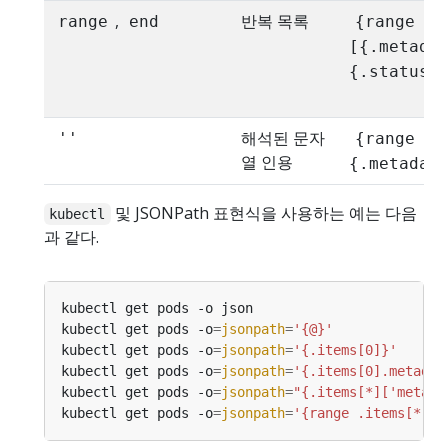
,
반복 목록
range
end
{range .i
[{.metada
{.status.
해석된 문자
''
{range .i
열 인용
{.metadat
및 JSONPath 표현식을 사용하는 예는 다음
kubectl
과 같다.
kubectl get pods -o
=
jsonpath
=
'{@}'
kubectl get pods -o
=
jsonpath
=
'{.items[0]}'
kubectl get pods -o
=
jsonpath
=
'{.items[0].metadat
kubectl get pods -o
=
jsonpath
=
"{.items[*]['metada
kubectl get pods -o
=
jsonpath
=
'{range .items[*]}{