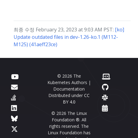
최종 수정 February 23, 2023 at 9:03 AM PST:
[ko]
Update outdated files in dev-1.26-ko.1 (M112-
M125) (41aeff23ce)
© 2026 The
Kubernetes Authors |
Documentation
Distributed under
CC
BY 4.0
© 2026 The Linux
Foundation ®. All
rights reserved. The
Linux Foundation has