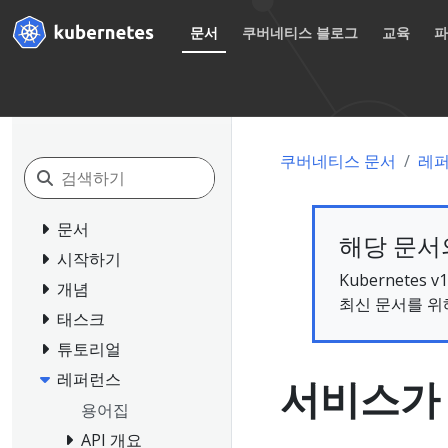
문서
쿠버네티스 블로그
교육
쿠버네티스 문서
레
문서
해당 문서의
시작하기
Kubernete
개념
최신 문서를 위
태스크
튜토리얼
레퍼런스
서비스가
용어집
API 개요