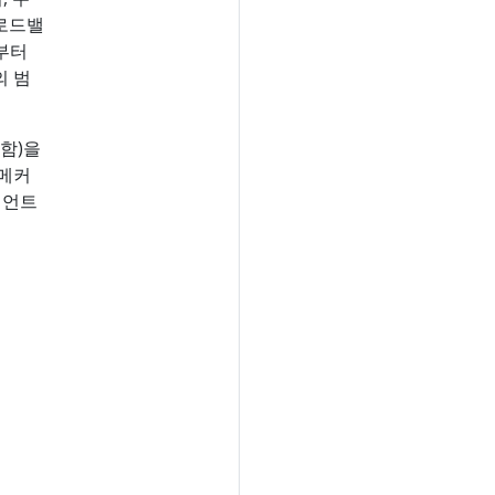
 로드밸
부터
의 범
함)을
 메커
이언트