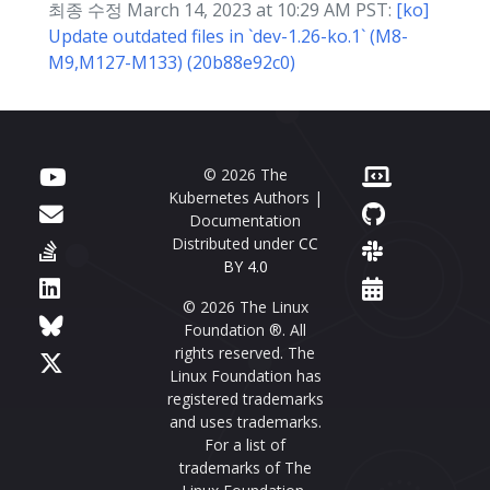
최종 수정 March 14, 2023 at 10:29 AM PST:
[ko]
Update outdated files in `dev-1.26-ko.1` (M8-
M9,M127-M133) (20b88e92c0)
© 2026 The
Kubernetes Authors |
Documentation
Distributed under
CC
BY 4.0
© 2026 The Linux
Foundation ®. All
rights reserved. The
Linux Foundation has
registered trademarks
and uses trademarks.
For a list of
trademarks of The