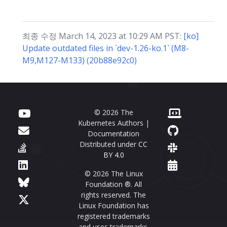
최종 수정 March 14, 2023 at 10:29 AM PST:
[ko]
Update outdated files in `dev-1.26-ko.1` (M8-
M9,M127-M133) (20b88e92c0)
© 2026 The
Kubernetes Authors |
Documentation
Distributed under
CC
BY 4.0
© 2026 The Linux
Foundation ®. All
rights reserved. The
Linux Foundation has
registered trademarks
and uses trademarks.