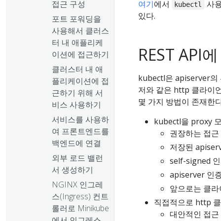
접근 구성
여기
에서
사용
kubectl
있다.
포트 포워딩을
사용해서 클러스
터 내 애플리케
REST API
이션에 접근하기
클러스터 내 애
kubectl은 apiserv
플리케이션에 접
저와 같은 http 클라이
근하기 위해 서
몇 가지 방법이 존재한다
비스 사용하기
서비스를 사용하
kubectl을 proxy
여 프론트엔드를
권장하는 접근 
백엔드에 연결
저장된 apiser
외부 로드 밸런
self-signe
서 생성하기
apiserver 인증
NGINX 인그레
앞으로는 클라이언트
스(Ingress) 컨트
직접적으로 http
롤러로 Minikube
대안적인 접근 
에서 인그레스