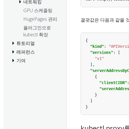
네트워킹
GPU 스케줄링
HugePages 관리
결괏값은 다음과 같을 
플러그인으로
kubectl 확장
튜토리얼
"kind"
: 
"APIVers
레퍼런스
"versions"
"v1"
기여
"serverAddressBy
"clientCIDR"
"serverAddre
kubectl pro