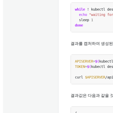
while
 ! kubectl de
echo
"waiting fo
  sleep 
1
done
결과를 캡처하여 생성된
APISERVER
=
$(
kubect
TOKEN
=
$(
kubectl de
curl 
$APISERVER
/ap
결과값은 다음과 같을 