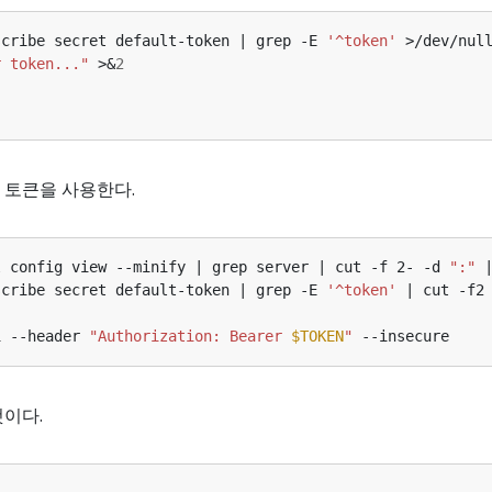
scribe secret default-token | grep -E 
'^token'
 >/dev/nul
r token..."
 >&
2
 토큰을 사용한다.
l config view --minify | grep server | cut -f 2- -d 
":"
 
scribe secret default-token | grep -E 
'^token'
 | cut -f2
i --header 
"Authorization: Bearer 
$TOKEN
"
것이다.