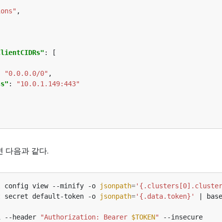
ions"
ClientCIDRs"
: 
"0.0.0.0/0"
ss"
: 
"10.0.1.149:443"
 다음과 같다.
l config view --minify -o 
jsonpath
=
'{.clusters[0].cluste
t secret default-token -o 
jsonpath
=
'{.data.token}'
 | bas
i --header 
"Authorization: Bearer 
$TOKEN
"