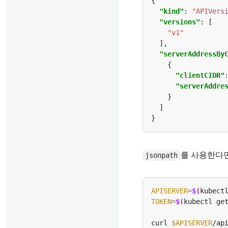
"kind"
: 
"APIVers
"versions"
"v1"
"serverAddressBy
"clientCIDR"
"serverAddre
를 사용한다면
jsonpath
APISERVER
=
$(
kubect
TOKEN
=
$(
kubectl ge
curl 
$APISERVER
/ap