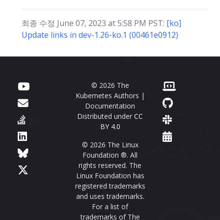
최종 수정 June 07, 2023 at 5:58 PM PST:
[ko]
Update links in dev-1.26-ko.1 (00461e0912)
© 2026 The
Kubernetes Authors |
Documentation
Distributed under
CC
BY 4.0
© 2026 The Linux
Foundation ®. All
rights reserved. The
Linux Foundation has
registered trademarks
and uses trademarks.
For a list of
trademarks of The