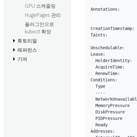
                   
GPU 스케줄링
Annotations:       
HugePages 관리
                   
                   
플러그인으로
CreationTimestamp: 
kubectl 확장
Taints:            
튜토리얼
                   
Unschedulable:     
레퍼런스
Lease:

기여
  HolderIdentity:  
  AcquireTime:     
  RenewTime:       
Conditions:

  Type             
  ----             
  NetworkUnavailabl
  MemoryPressure   
  DiskPressure     
  PIDPressure      
  Ready            
Addresses:
