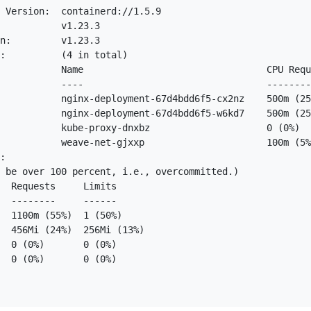
 Version:  containerd://1.5.9

           v1.23.3

n:         v1.23.3

:          (4 in total)

           Name                                 CPU Requ
           ----                                 --------
           nginx-deployment-67d4bdd6f5-cx2nz    500m (25
           nginx-deployment-67d4bdd6f5-w6kd7    500m (25
           kube-proxy-dnxbz                     0 (0%)  
           weave-net-gjxxp                      100m (5%
:

 be over 100 percent, i.e., overcommitted.)

  Requests     Limits

  --------     ------

  1100m (55%)  1 (50%)

  456Mi (24%)  256Mi (13%)

  0 (0%)       0 (0%)

  0 (0%)       0 (0%)
