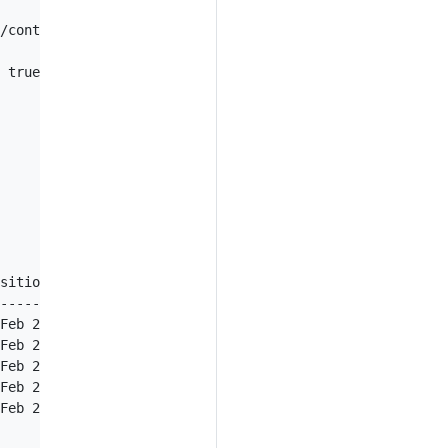
/containerd.sock

 true

sitionTime                Reason              Message

----------                ------              -------

Feb 2022 17:09:13 -0500   WeaveIsUp           Weave pod 
Feb 2022 17:13:52 -0500   NodeStatusUnknown   Kubelet st
Feb 2022 17:13:52 -0500   NodeStatusUnknown   Kubelet st
Feb 2022 17:13:52 -0500   NodeStatusUnknown   Kubelet st
Feb 2022 17:13:52 -0500   NodeStatusUnknown   Kubelet st