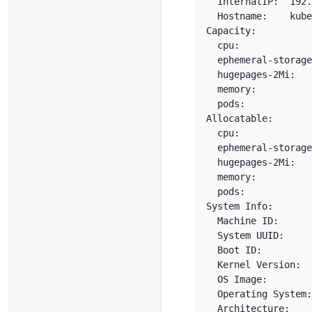
  InternalIP:  192.
  Hostname:    kube
Capacity:

  cpu:             
  ephemeral-storage
  hugepages-2Mi:   
  memory:          
  pods:            
Allocatable:

  cpu:             
  ephemeral-storage
  hugepages-2Mi:   
  memory:          
  pods:            
System Info:

  Machine ID:      
  System UUID:     
  Boot ID:         
  Kernel Version:  
  OS Image:        
  Operating System:
  Architecture:    