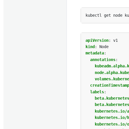
apiVersion
:
v1
kind
:
Node
metadata
:
annotations
:
kubeadm.alpha.
node.alpha.kub
volumes.kubern
creationTimestam
labels
:
beta.kubernete
beta.kubernete
kubernetes.io/
kubernetes.io/
kubernetes.io/