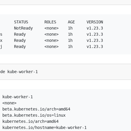
      STATUS       ROLES     AGE     VERSION

      NotReady     <none>    1h      v1.23.3

s     Ready        <none>    1h      v1.23.3

x     Ready        <none>    1h      v1.23.3

 kube-worker-1

 <none>

 beta.kubernetes.io/arch=amd64

 beta.kubernetes.io/os=linux

 kubernetes.io/arch=amd64

 kubernetes.io/hostname=kube-worker-1
