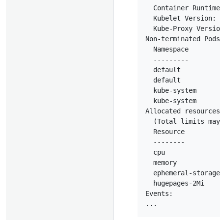
  Container Runtime
  Kubelet Version: 
  Kube-Proxy Versio
Non-terminated Pods
  Namespace        
  ---------        
  default          
  default          
  kube-system      
  kube-system      
Allocated resources
  (Total limits may
  Resource         
  --------         
  cpu              
  memory           
  ephemeral-storage
  hugepages-2Mi    
Events:
