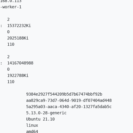
168.0.113

-worker-1

   2

:  15372232Ki

   0

   2025188Ki

   110

   2

:  14167048988

   0

   1922788Ki

   110

           9384e2927f544209b5d7b67474bbf92b

           aa829ca9-73d7-064d-9019-df07404ad448

           5a295a03-aaca-4340-af20-1327fa5dab5c

           5.13.0-28-generic

           Ubuntu 21.10

           linux

           amd64
