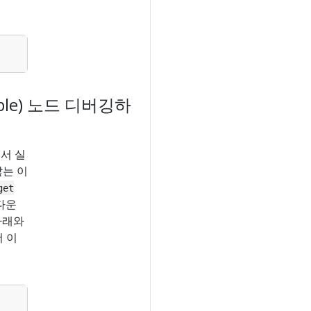
ble) 노드 디버깅하
서 실
않는 이
get
다운
아래와
더 이