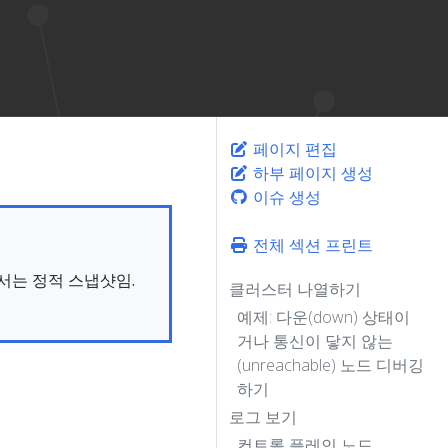
페이지 편집
하부 페이지 생성
이슈 생성
전체 섹션 프린트
문서는 정적 스냅샷임.
클러스터 나열하기
예제: 다운(down) 상태이
거나 통신이 닿지 않는
(unreachable) 노드 디버깅
하기
로그 보기
컨트롤 플레인 노드