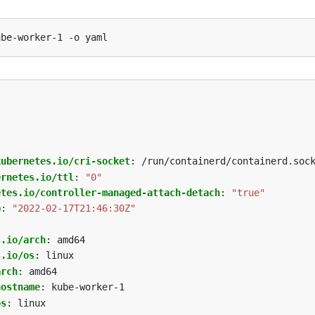
kubernetes.io/cri-socket
:
/run/containerd/containerd.soc
ernetes.io/ttl
:
"0"
etes.io/controller-managed-attach-detach
:
"true"
p
:
"2022-02-17T21:46:30Z"
s.io/arch
:
amd64
s.io/os
:
linux
arch
:
amd64
hostname
:
kube-worker-1
os
:
linux