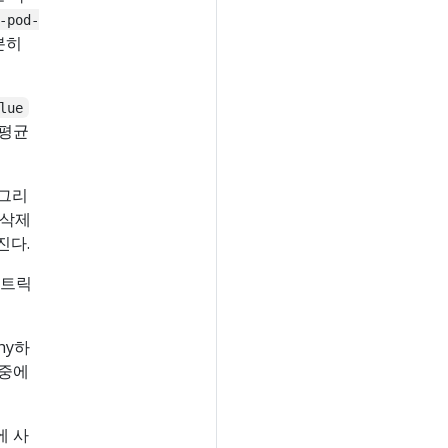
-pod-
분히
lue
 평균
 그리
 삭제
진다.
메트릭
hy하
나중에
에 사