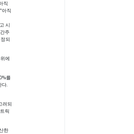
 아직
 "아직
고 시
 간주
설정되
 위에
0%를
다.
 고려되
메트릭
계산한