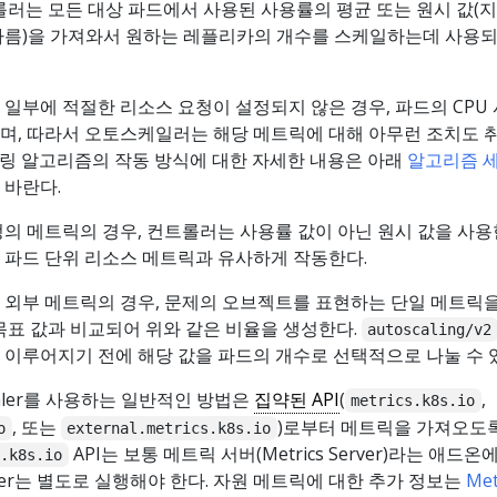
트롤러는 모든 대상 파드에서 사용된 사용률의 평균 또는 원시 값(
다름)을 가져와서 원하는 레플리카의 개수를 스케일하는데 사용되
 일부에 적절한 리소스 요청이 설정되지 않은 경우, 파드의 CPU
며, 따라서 오토스케일러는 해당 메트릭에 대해 아무런 조치도 
링 알고리즘의 작동 방식에 대한 자세한 내용은 아래
알고리즘 세
 바란다.
정의 메트릭의 경우, 컨트롤러는 사용률 값이 아닌 원시 값을 사
 파드 단위 리소스 메트릭과 유사하게 작동한다.
 외부 메트릭의 경우, 문제의 오브젝트를 표현하는 단일 메트릭
 목표 값과 비교되어 위와 같은 비율을 생성한다.
autoscaling/v2
 이루어지기 전에 해당 값을 파드의 개수로 선택적으로 나눌 수 
oscaler를 사용하는 일반적인 방법은
집약된 API
(
,
metrics.k8s.io
, 또는
)로부터 메트릭을 가져오도
o
external.metrics.k8s.io
API는 보통 메트릭 서버(Metrics Server)라는 애드온
s.k8s.io
Server는 별도로 실행해야 한다. 자원 메트릭에 대한 추가 정보는
Met