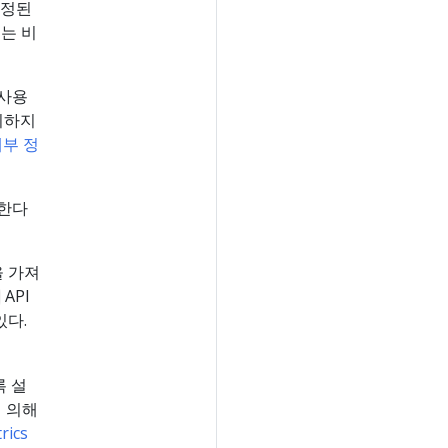
지정된
는 비
 사용
취하지
부 정
용한다
을 가져
API
있다.
록 설
에 의해
rics