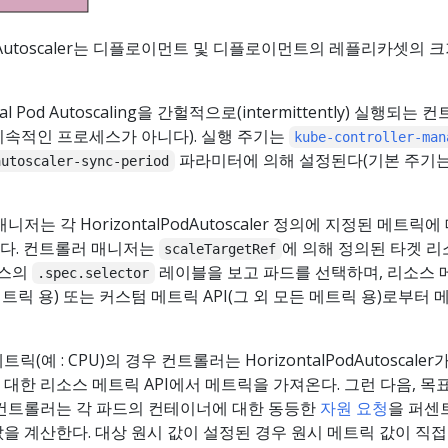
lPodAutoscaler는 디플로이먼트 및 디플로이먼트의 레플리카셋의 
 Pod Autoscaling을 간헐적으로(intermittently) 실행되는 
지속적인 프로세스가 아니다). 실행 주기는
kube-controller-man
파라미터에 의해 설정된다(기본 주기는 
autoscaler-sync-period
저는 각 HorizontalPodAutoscaler 정의에 지정된 메트릭에
다. 컨트롤러 매니저는
에 의해 정의된 타겟 
scaleTargetRef
소스의
레이블을 보고 파드를 선택하며, 리소스 
.spec.selector
메트릭 용) 또는 커스텀 메트릭 API(그 외 모든 메트릭 용)로부터 
(예 : CPU)의 경우 컨트롤러는 HorizontalPodAutoscaler
대한 리소스 메트릭 API에서 메트릭을 가져온다. 그런 다음, 목
 컨트롤러는 각 파드의 컨테이너에 대한 동등한
자원 요청
을 퍼센
값을 계산한다. 대상 원시 값이 설정된 경우 원시 메트릭 값이 직접