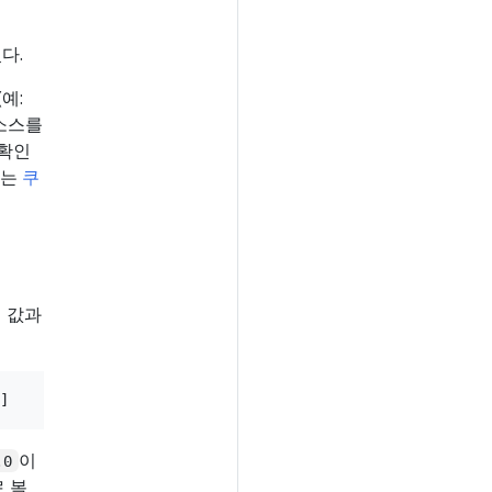
다.
예:
소스를
 확인
보는
쿠
릭 값과
이
.0
 복