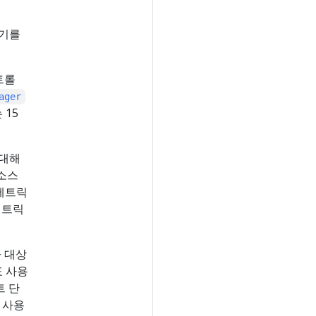
크기를
컨트롤
ager
15
 대해
리소스
메트릭
메트릭
가 대상
표 사용
트 단
 사용