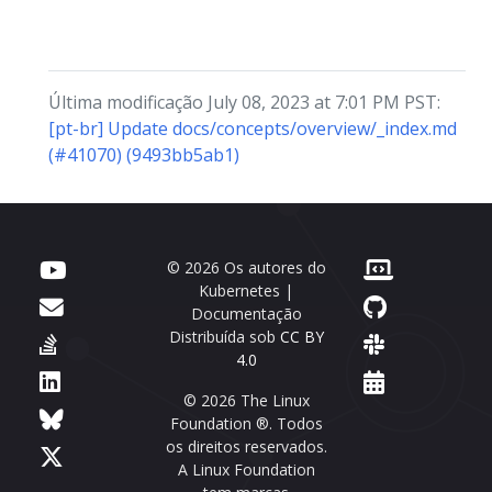
Última modificação July 08, 2023 at 7:01 PM PST:
[pt-br] Update docs/concepts/overview/_index.md
(#41070) (9493bb5ab1)
© 2026 Os autores do
Kubernetes |
Documentação
Distribuída sob
CC BY
4.0
© 2026 The Linux
Foundation ®. Todos
os direitos reservados.
A Linux Foundation