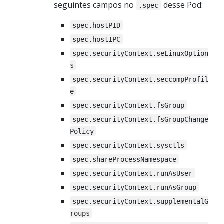
seguintes campos no
desse Pod:
.spec
spec.hostPID
spec.hostIPC
spec.securityContext.seLinuxOption
s
spec.securityContext.seccompProfil
e
spec.securityContext.fsGroup
spec.securityContext.fsGroupChange
Policy
spec.securityContext.sysctls
spec.shareProcessNamespace
spec.securityContext.runAsUser
spec.securityContext.runAsGroup
spec.securityContext.supplementalG
roups