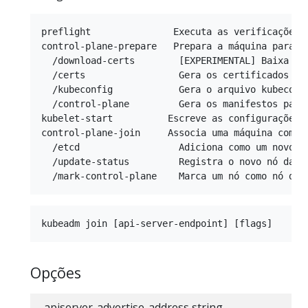
preflight               Executa as verificações p
control-plane-prepare   Prepara a máquina para se
  /download-certs        [EXPERIMENTAL] Baixa ce
  /certs                 Gera os certificados pa
  /kubeconfig            Gera o arquivo kubeconf
  /control-plane         Gera os manifestos para 
kubelet-start          Escreve as configurações 
control-plane-join     Associa uma máquina como u
  /etcd                  Adiciona como um novo me
  /update-status         Registra o novo nó da c
Opções
--apiserver-advertise-address string