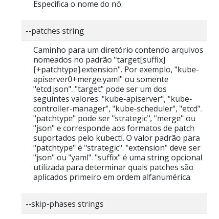
Especifica o nome do nó.
--patches string
Caminho para um diretório contendo arquivos
nomeados no padrão "target[suffix]
[+patchtype].extension". Por exemplo, "kube-
apiserver0+merge.yaml" ou somente
"etcd.json". "target" pode ser um dos
seguintes valores: "kube-apiserver", "kube-
controller-manager", "kube-scheduler", "etcd".
"patchtype" pode ser "strategic", "merge" ou
"json" e corresponde aos formatos de patch
suportados pelo kubectl. O valor padrão para
"patchtype" é "strategic". "extension" deve ser
"json" ou "yaml". "suffix" é uma string opcional
utilizada para determinar quais patches são
aplicados primeiro em ordem alfanumérica.
--skip-phases strings