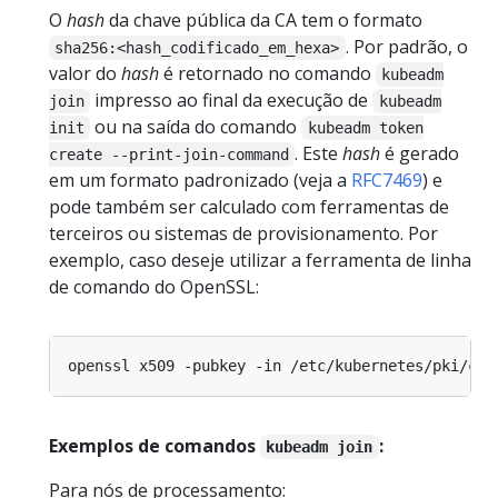
O
hash
da chave pública da CA tem o formato
. Por padrão, o
sha256:<hash_codificado_em_hexa>
valor do
hash
é retornado no comando
kubeadm
impresso ao final da execução de
join
kubeadm
ou na saída do comando
init
kubeadm token
. Este
hash
é gerado
create --print-join-command
em um formato padronizado (veja a
RFC7469
) e
pode também ser calculado com ferramentas de
terceiros ou sistemas de provisionamento. Por
exemplo, caso deseje utilizar a ferramenta de linha
de comando do OpenSSL:
openssl x509 -pubkey -in /etc/kubernetes/pki/ca.
Exemplos de comandos
:
kubeadm join
Para nós de processamento: