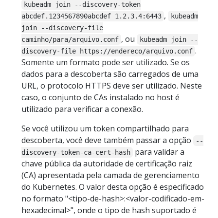
kubeadm join --discovery-token
,
abcdef.1234567890abcdef 1.2.3.4:6443
kubeadm
join --discovery-file
, ou
caminho/para/arquivo.conf
kubeadm join --
.
discovery-file https://endereco/arquivo.conf
Somente um formato pode ser utilizado. Se os
dados para a descoberta são carregados de uma
URL, o protocolo HTTPS deve ser utilizado. Neste
caso, o conjunto de CAs instalado no host é
utilizado para verificar a conexão.
Se você utilizou um token compartilhado para
descoberta, você deve também passar a opção
--
para validar a
discovery-token-ca-cert-hash
chave pública da autoridade de certificação raiz
(CA) apresentada pela camada de gerenciamento
do Kubernetes. O valor desta opção é especificado
no formato "<tipo-de-hash>:<valor-codificado-em-
hexadecimal>", onde o tipo de hash suportado é