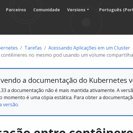
Parceiros
Comunidade
Versions
Português (Por
ernetes
Tarefas
Acessando Aplicações em um Cluster
 contêineres no mesmo pod usando um volume compartilh
 vendo a documentação do Kubernetes v
.33 a documentação não é mais mantida ativamente. A versã
no momento é uma cópia estática. Para obter a documentação
a versão.
ação entre contêinere