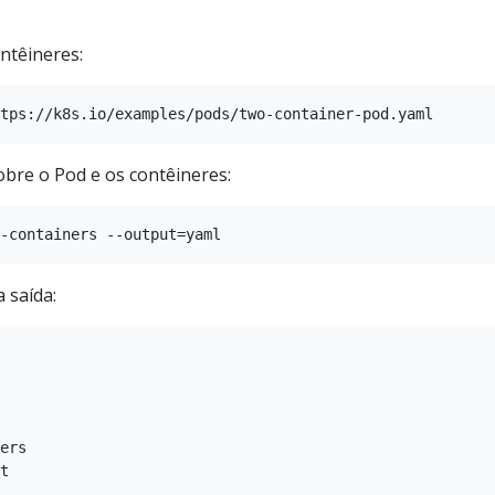
ontêineres:
obre o Pod e os contêineres:
 saída:
ers

t
