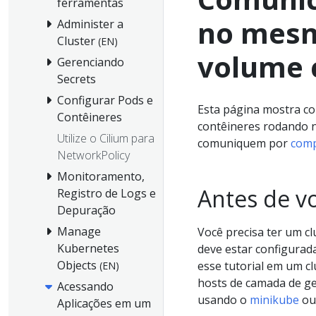
ferramentas
no mes
Administer a
Cluster
(EN)
volume 
Gerenciando
Secrets
Configurar Pods e
Esta página mostra co
Contêineres
contêineres rodando 
Utilize o Cilium para
comuniquem por
comp
NetworkPolicy
Monitoramento,
Antes de v
Registro de Logs e
Depuração
Manage
Você precisa ter um c
Kubernetes
deve estar configurad
Objects
esse tutorial em um c
(EN)
hosts de camada de ge
Acessando
usando o
minikube
ou
Aplicações em um