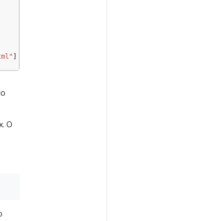
tml"
]
do
x. O
o