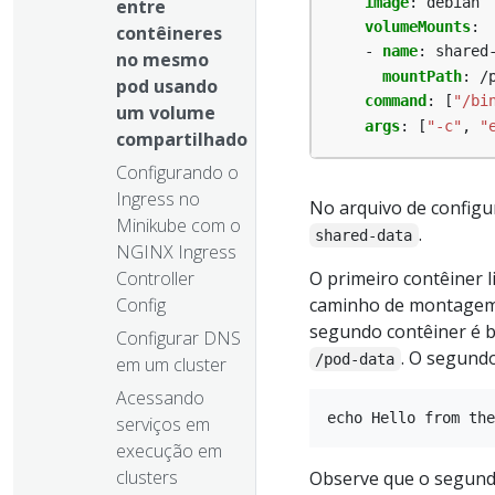
image
:
debian
entre
volumeMounts
:
contêineres
- 
name
:
shared
no mesmo
mountPath
:
/
pod usando
command
:
[
"/bi
um volume
args
:
[
"-c"
,
"
compartilhado
Configurando o
Ingress no
No arquivo de config
Minikube com o
.
shared-data
NGINX Ingress
Controller
O primeiro contêiner l
Config
caminho de montagem
segundo contêiner é
Configurar DNS
. O segund
/pod-data
em um cluster
Acessando
serviços em
execução em
clusters
Observe que o segund