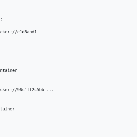
:

cker://c1d8abd1 ...

ntainer

cker://96c1ff2c5bb ...

tainer
