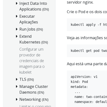
servidor nginx.
Inject Data Into
Applications
(EN)
Crie o Pod e os dois c
Executar
Aplicações
Run Jobs
(EN)
Extend
Veja as informações s
Kubernetes
(EN)
Configurar um
provedor de
credenciais de
Aqui está uma parte da
imagem para o
kubelet
apiVersion: v1

TLS
(EN)
kind: Pod

Manage Cluster
metadata:

Daemons
  ...

(EN)
  name: two-contain
Networking
(EN)
  namespace: defaul
Limitar o consumo
  ...
