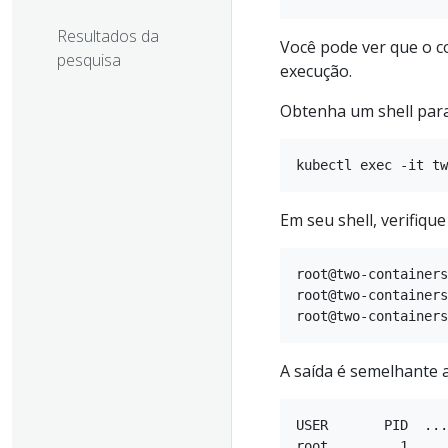
Resultados da
Você pode ver que o c
pesquisa
execução.
Obtenha um shell para
Em seu shell, verifiqu
root@two-containers
root@two-containers
A saída é semelhante a
USER       PID  ...