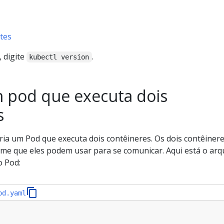
tes
, digite
.
kubectl version
 pod que executa dois
s
cria um Pod que executa dois contêineres. Os dois contêiner
e que eles podem usar para se comunicar. Aqui está o arq
o Pod:
od.yaml