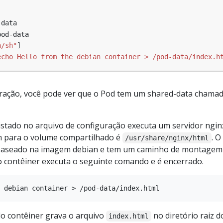
-data
pod-data
n/sh"
]
echo Hello from the debian container > /pod-data/index.h
uração, você pode ver que o Pod tem um shared-data chama
istado no arquivo de configuração executa um servidor ngin
 para o volume compartilhado é
. O
/usr/share/nginx/html
 baseado na imagem debian e tem um caminho de montagem
o contêiner executa o seguinte comando e é encerrado.
o contêiner grava o arquivo
no diretório raiz d
index.html