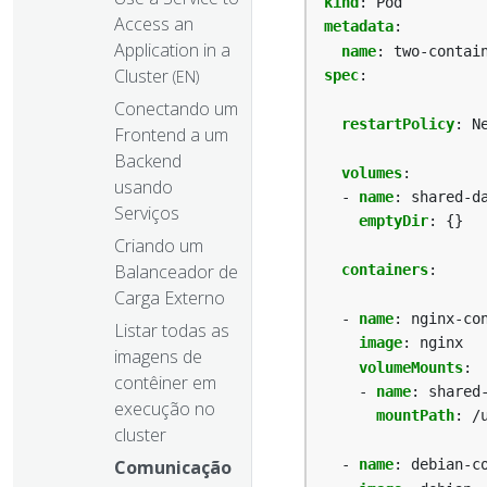
kind
:
Pod
Access an
metadata
:
Application in a
name
:
two-contai
Cluster
(EN)
spec
:
Conectando um
restartPolicy
:
N
Frontend a um
Backend
volumes
:
usando
- 
name
:
shared-d
Serviços
emptyDir
:
{}
Criando um
Balanceador de
containers
:
Carga Externo
- 
name
:
nginx-co
Listar todas as
image
:
nginx
imagens de
volumeMounts
:
contêiner em
- 
name
:
shared
execução no
mountPath
:
/
cluster
Comunicação
- 
name
:
debian-c