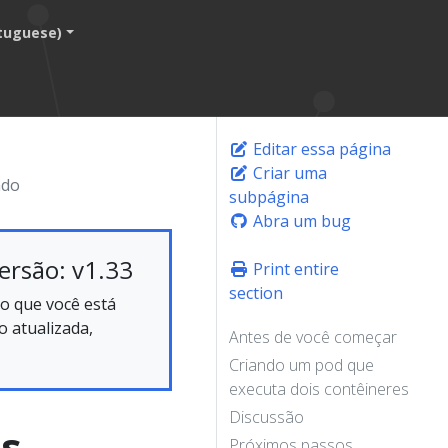
tuguese)
Editar essa página
Criar uma
ado
subpágina
Abra um bug
ersão: v1.33
Print entire
section
o que você está
 atualizada,
Antes de você começar
Criando um pod que
executa dois contêineres
Discussão
s
Próximos passos