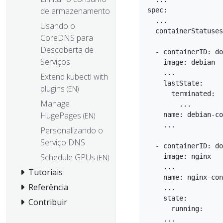
de armazenamento
spec:

  ...

Usando o
  containerStatuses
CoreDNS para
Descoberta de
  - containerID: do
Serviços
    image: debian

    ...

Extend kubectl with
    lastState:

plugins
(EN)
      terminated:

Manage
        ...

HugePages
    name: debian-co
(EN)
    ...

Personalizando o
Serviço DNS
  - containerID: do
Schedule GPUs
    image: nginx

(EN)
    ...

Tutoriais
    name: nginx-con
Referência
    ...

    state:

Contribuir
      running:
