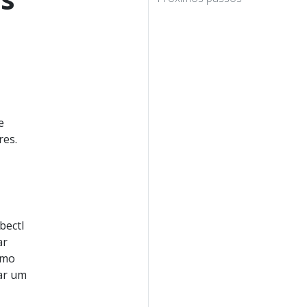
e
res.
bectl
ar
omo
iar um