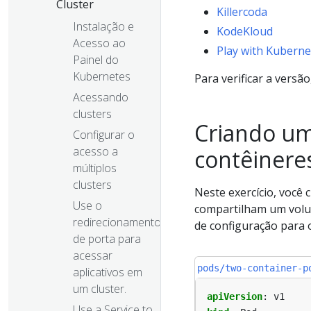
Cluster
Killercoda
Instalação e
KodeKloud
Acesso ao
Play with Kuberne
Painel do
Kubernetes
Para verificar a versão
Acessando
clusters
Criando um
Configurar o
acesso a
contêinere
múltiplos
clusters
Neste exercício, você 
Use o
compartilham um volum
redirecionamento
de configuração para 
de porta para
acessar
pods/two-container-p
aplicativos em
um cluster.
apiVersion
:
v1
Use a Service to