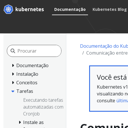
Documentação
Kubernetes Blog
Documentação do Kub
Comunicação entre
Documentação
Instalação
Você está
Conceitos
Kubernetes v1
Tarefas
visualizando 
Executando tarefas
consulte
últim
automatizadas com
CronJob
Instale as
Comunic