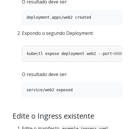
O resultado deve ser:
Expondo o segundo Deployment:
kubectl expose deployment web2 --port
=
8080
 -
O resultado deve ser:
Edite o Ingress existente
Edite o manifesto
example-ingress.yaml