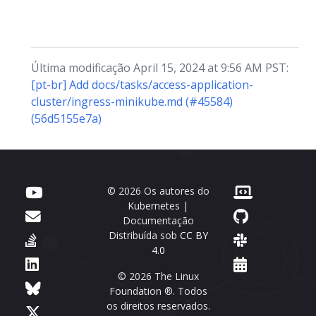
Última modificação April 15, 2024 at 9:56 AM PST:
[pt-br] Add docs/tasks/access-application-
cluster/ingress-minikube.md (#45584)
(56d5155e7a)
© 2026 Os autores do
Kubernetes |
Documentação
Distribuída sob
CC BY
4.0
© 2026 The Linux
Foundation ®. Todos
os direitos reservados.