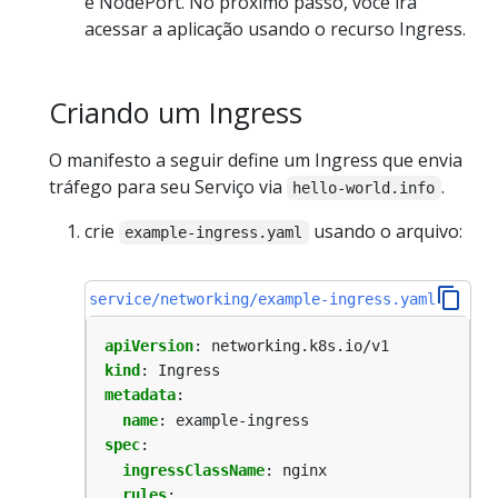
e NodePort. No próximo passo, você irá
acessar a aplicação usando o recurso Ingress.
Criando um Ingress
O manifesto a seguir define um Ingress que envia
tráfego para seu Serviço via
.
hello-world.info
crie
usando o arquivo:
example-ingress.yaml
service/networking/example-ingress.yaml
apiVersion
:
networking.k8s.io/v1
kind
:
Ingress
metadata
:
name
:
example-ingress
spec
:
ingressClassName
:
nginx
rules
: