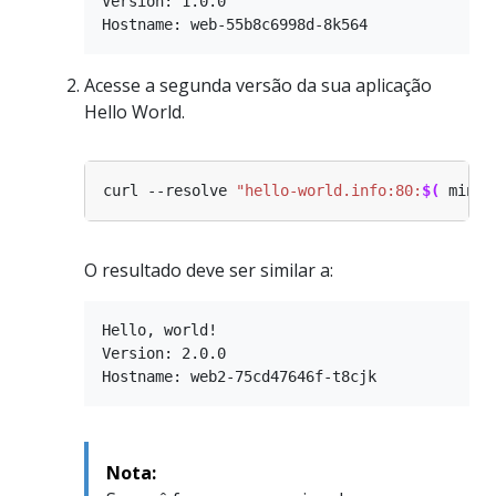
Version: 1.0.0

Acesse a segunda versão da sua aplicação
Hello World.
curl --resolve 
"hello-world.info:80:
$(
 minik
O resultado deve ser similar a:
Hello, world!

Version: 2.0.0

Nota: