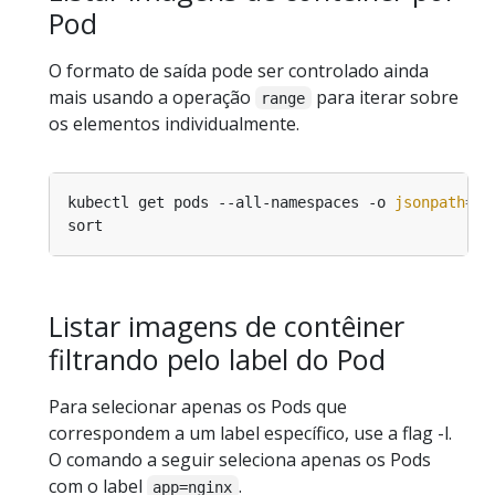
Pod
O formato de saída pode ser controlado ainda
mais usando a operação
para iterar sobre
range
os elementos individualmente.
kubectl get pods --all-namespaces -o 
jsonpath
=
'{
Listar imagens de contêiner
filtrando pelo label do Pod
Para selecionar apenas os Pods que
correspondem a um label específico, use a flag -l.
O comando a seguir seleciona apenas os Pods
com o label
.
app=nginx