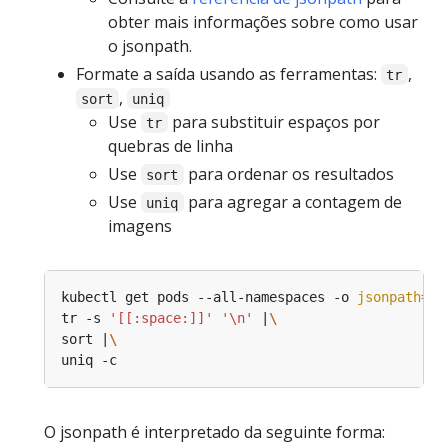
obter mais informações sobre como usar
o jsonpath.
Formate a saída usando as ferramentas:
,
tr
,
sort
uniq
Use
para substituir espaços por
tr
quebras de linha
Use
para ordenar os resultados
sort
Use
para agregar a contagem de
uniq
imagens
kubectl get pods --all-namespaces -o 
jsonpath
=
"{
tr -s 
'[[:space:]]'
'\n'
 |
sort |
O jsonpath é interpretado da seguinte forma: