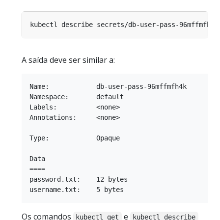
A saída deve ser similar a:
Name:            db-user-pass-96mffmfh4k

Namespace:       default

Labels:          <none>

Annotations:     <none>

Type:            Opaque

Data

====

password.txt:    12 bytes

Os comandos
e
kubectl get
kubectl describe