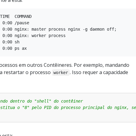
te a esta:
TIME  COMMAND

 0:00 /pause

 0:00 nginx: master process nginx -g daemon off;

 0:00 nginx: worker process

 0:00 sh

processos em outros Contêineres. Por exemplo, mandando
a restartar o processo
. Isso requer a capacidade
worker
ando dentro do "shell" do contêiner
bstitua o "8" pelo PID do processo principal do nginx, s
 esta: