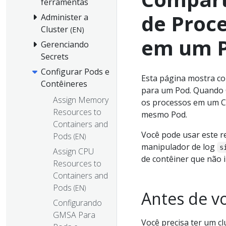
ferramentas
de Proc
Administer a
Cluster
(EN)
em um 
Gerenciando
Secrets
Configurar Pods e
Esta página mostra c
Contêineres
para um Pod. Quando 
Assign Memory
os processos em um Co
Resources to
mesmo Pod.
Containers and
Você pode usar este r
Pods
(EN)
manipulador de log
s
Assign CPU
de contêiner que não i
Resources to
Containers and
Pods
(EN)
Antes de v
Configurando
GMSA Para
Você precisa ter um c