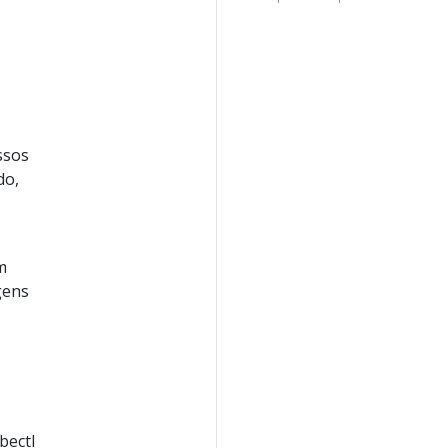
ssos
do,
m
gens
bectl