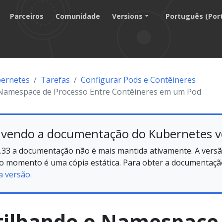
Parceiros
Comunidade
Versions
Português (Por
ernetes
Tarefas
Configurar Pods e Contêineres
Namespace de Processo Entre Contêineres em um Pod
 vendo a documentação do Kubernetes v
.33 a documentação não é mais mantida ativamente. A versã
no momento é uma cópia estática. Para obter a documentação
a versão.
ilhando o Namespace