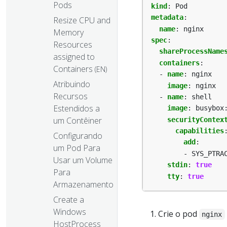
Pods
kind
:
Pod
metadata
:
Resize CPU and
name
:
nginx
Memory
spec
:
Resources
shareProcessName
assigned to
containers
:
Containers
(EN)
- 
name
:
nginx
Atribuindo
image
:
nginx
Recursos
- 
name
:
shell
Estendidos a
image
:
busybox
um Contêiner
securityContex
capabilities
Configurando
add
:
um Pod Para
- SYS_PTRA
Usar um Volume
stdin
:
true
Para
tty
:
true
Armazenamento
Create a
Windows
Crie o pod
nginx
HostProcess