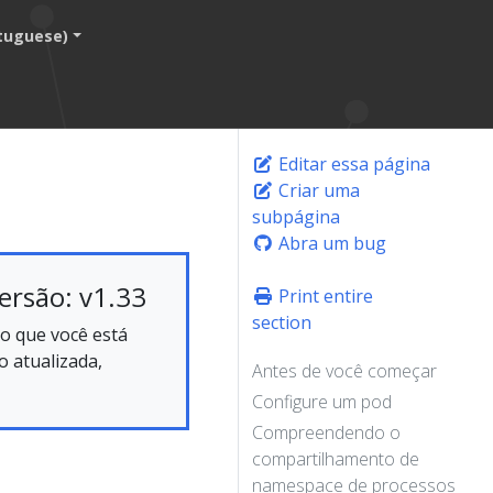
tuguese)
Editar essa página
Criar uma
subpágina
Abra um bug
ersão: v1.33
Print entire
section
o que você está
 atualizada,
Antes de você começar
Configure um pod
Compreendendo o
compartilhamento de
namespace de processos