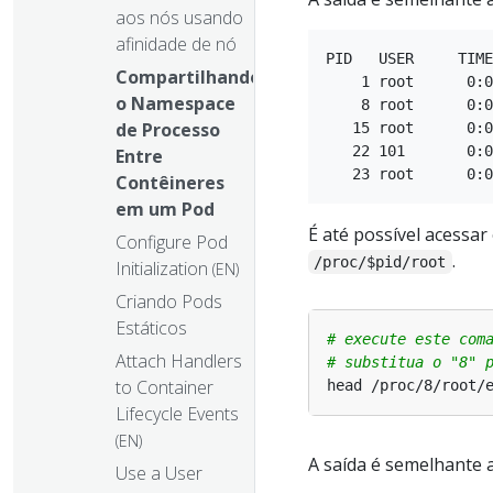
aos nós usando
afinidade de nó
PID   USER     TIME
Compartilhando
    1 root      0:0
o Namespace
    8 root      0:0
de Processo
   15 root      0:0
   22 101       0:0
Entre
Contêineres
em um Pod
É até possível acessar
Configure Pod
.
/proc/$pid/root
Initialization
(EN)
Criando Pods
Estáticos
# execute este com
Attach Handlers
# substitua o "8" 
to Container
Lifecycle Events
(EN)
A saída é semelhante a
Use a User