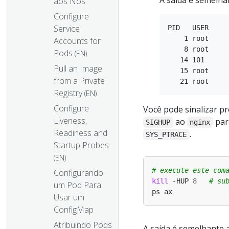
A saída é semelhan
aos Nós
Configure
Service
PID   USER     
    1 root     
Accounts for
    8 root     
Pods
(EN)
   14 101      
Pull an Image
   15 root     
from a Private
Registry
(EN)
Configure
Você pode sinalizar 
Liveness,
ao
par
SIGHUP
nginx
Readiness and
.
SYS_PTRACE
Startup Probes
(EN)
# execute este com
Configurando
kill
 -HUP 
8
# su
um Pod Para
Usar um
ConfigMap
Atribuindo Pods
A saída é semelhante a