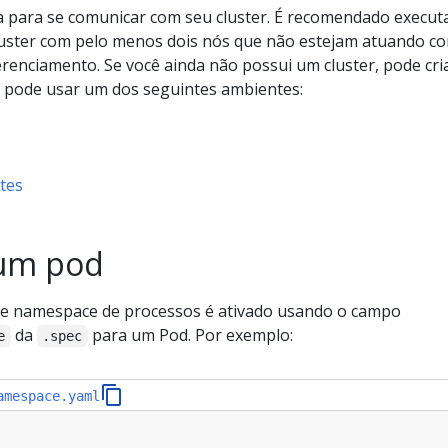
a para se comunicar com seu cluster. É recomendado execut
luster com pelo menos dois nós que não estejam atuando c
renciamento. Se você ainda não possui um cluster, pode cr
 pode usar um dos seguintes ambientes:
tes
 um pod
e namespace de processos é ativado usando o campo
da
para um Pod. Por exemplo:
e
.spec
amespace.yaml