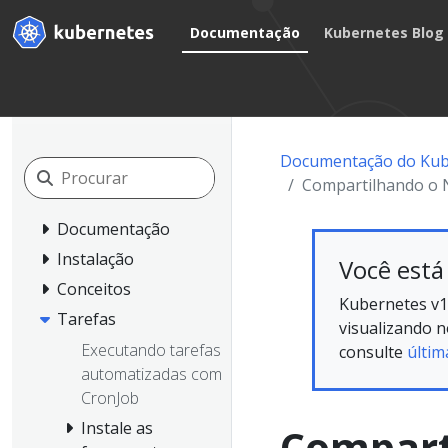
Documentação
Kubernetes Blog
Documentação do Kub
Compartilhando o 
Documentação
Instalação
Você está
Conceitos
Kubernetes v1
Tarefas
visualizando 
Executando tarefas
consulte
últim
automatizadas com
CronJob
Instale as
Compart