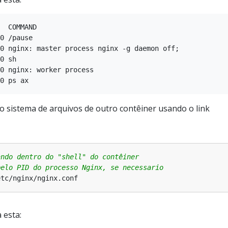
  COMMAND

0 /pause

0 nginx: master process nginx -g daemon off;

0 sh

0 nginx: worker process

 o sistema de arquivos de outro contêiner usando o link
ando dentro do "shell" do contêiner
pelo PID do processo Nginx, se necessario
 esta: