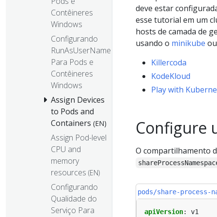
Pods e
deve estar configurad
Contêineres
esse tutorial em um c
Windows
hosts de camada de ge
Configurando
usando o
minikube
ou
RunAsUserName
Para Pods e
Killercoda
Contêineres
KodeKloud
Windows
Play with Kuberne
Assign Devices
to Pods and
Configure
Containers
(EN)
Assign Pod-level
CPU and
O compartilhamento d
memory
shareProcessNamespac
resources
(EN)
Configurando
pods/share-process-n
Qualidade do
Serviço Para
apiVersion
:
v1