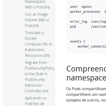
Namespace
With a Pod
user  nginx;

(EN)
worker_processes  1
Use an Image
Volume With a
error_log  /var/log
Pod
(EN)
pid        /var/run
Translate a
Docker
events {

Compose File to
Kubernetes
Resources
(EN)
Migrate from
Compreend
PodSecurityPolicy
to the Built-In
namespace
PodSecurity
Admission
Os Pods compartilham 
Controller
(EN)
compartilhem um name
Aplicando os
isolados de outros, no
Padrões de