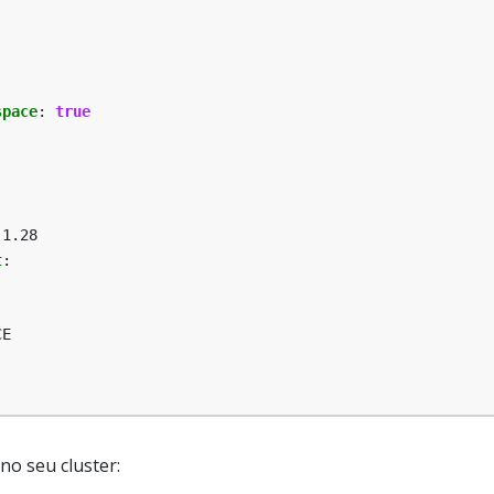
space
:
true
:1.28
t
:
:
CE
no seu cluster: