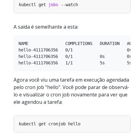
kubectl get 
jobs
A saída é semelhante a esta:
NAME               COMPLETIONS   DURATION   AGE

hello-4111706356   0/1                      0s

hello-4111706356   0/1           0s         0s

Agora você viu uma tarefa em execução agendada
pelo cron job "hello". Você pode parar de observá-
lo e visualizar o cron job novamente para ver que
ele agendou a tarefa: