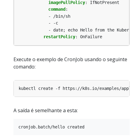
imagePullPolicy
:
IfNotPresent
command
:
- /bin/sh
- -c
- date; echo Hello from the Kubernet
restartPolicy
:
OnFailure
Execute o exemplo de CronJob usando o seguinte
comando:
A saída é semelhante a esta: