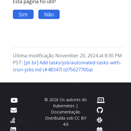
Esta página foi útil?
Sim
Não
Última modificação November 20, 2024 at 8:30 PM
PST:
[pt-br] Add tasks/job/automated-tasks-with-
cron-jobs.md (#48347) (d75627700a)
© 2026 Os autores do
Kubernetes |
Documentação
Distribuída sob
CC BY
4.0