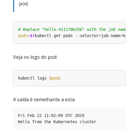
pod.
# Replace "hello-4111706356" with the job name i
pods
=
$(
kubectl get pods --selector
=
job-name
=
hell
Veja os logs do pod:
kubectl logs 
$pods
A saída é semelhante a esta:
Fri Feb 22 11:02:09 UTC 2019
