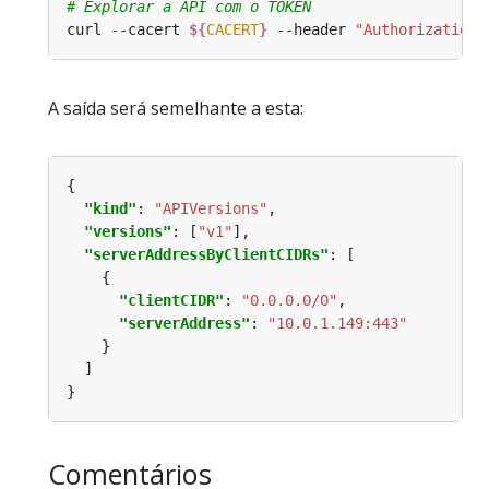
# Explorar a API com o TOKEN
curl --cacert 
${
CACERT
}
 --header 
"Authorization:
A saída será semelhante a esta:
"kind"
: 
"APIVersions"
"versions"
: [
"v1"
"serverAddressByClientCIDRs"
"clientCIDR"
: 
"0.0.0.0/0"
"serverAddress"
: 
"10.0.1.149:443"
Comentários