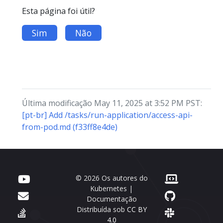
Esta página foi útil?
Sim
Não
Última modificação May 11, 2025 at 3:52 PM PST:
[pt-br] Add /tasks/run-application/access-api-
from-pod.md (f33ff8e4de)
© 2026 Os autores do
Kubernetes |
Documentação
Distribuída sob
CC BY
4.0