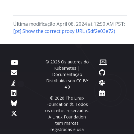
Última modificação April 08, 2024 at 12:50 AM PST:
[pt] Show the correct proxy URL (5df2e03e72)
© 2026 Os autores do
Kubernetes |
Documentação
Distribuída sob
CC BY
4.0
© 2026 The Linux
Foundation ®. Todos
os direitos reservados.
A Linux Foundation
tem marcas
registradas e usa