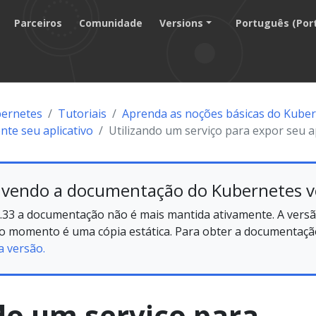
Parceiros
Comunidade
Versions
Português (Por
ernetes
Tutoriais
Aprenda as noções básicas do Kube
te seu aplicativo
Utilizando um serviço para expor seu ap
 vendo a documentação do Kubernetes v
.33 a documentação não é mais mantida ativamente. A versã
no momento é uma cópia estática. Para obter a documentação
a versão.
do um serviço para