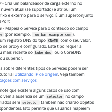
r
- Cria um balanceador de carga externo no
 nuvem atual (se suportado) e atribui um
fixo e externo para o serviço. É um superconjunto
ePort.
e
- Mapeia o Service para o conteúdo do campo
(por exemplo,
),
me
foo.bar.example.com
um registro DNS do tipo
com o seu valor.
CNAME
 de proxy é configurado. Este tipo requer a
ou mais recente do
, ou o CoreDNS
kube-dns
 ou superior.
s sobre diferentes tipos de Services podem ser
tutorial
Utilizando IP de origem
. Veja também
cações com serviços
.
 note que existem alguns casos de uso com
volvem a ausência de um
no campo
selector
 criados sem
também não criarão objetos
selector
spondentes. Isto permite que usuários mapeiem