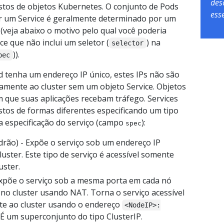
des
stos de objetos Kubernetes. O conjunto de Pods
ess
r um Service é geralmente determinado por um
(veja abaixo o motivo pelo qual você poderia
ce que não inclui um seletor (
) na
selector
)).
pec
 tenha um endereço IP único, estes IPs não são
amente ao cluster sem um objeto Service. Objetos
 que suas aplicações recebam tráfego. Services
tos de formas diferentes especificando um tipo
na especificação do serviço (campo
):
spec
drão) - Expõe o serviço sob um endereço IP
luster. Este tipo de serviço é acessível somente
uster.
xpõe o serviço sob a mesma porta em cada nó
 no cluster usando NAT. Torna o serviço acessível
e ao cluster usando o endereço
<NodeIP>:
. É um superconjunto do tipo ClusterIP.