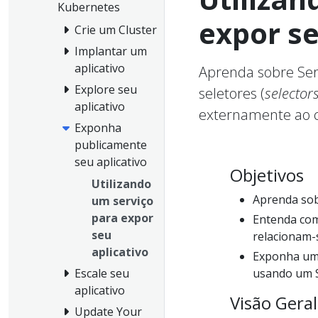
Kubernetes
expor se
Crie um Cluster
Implantar um
aplicativo
Aprenda sobre Ser
Explore seu
seletores (
selector
aplicativo
externamente ao c
Exponha
publicamente
seu aplicativo
Objetivos
Utilizando
Aprenda sob
um serviço
para expor
Entenda com
seu
relacionam-
aplicativo
Exponha uma
usando um S
Escale seu
aplicativo
Visão Gera
Update Your