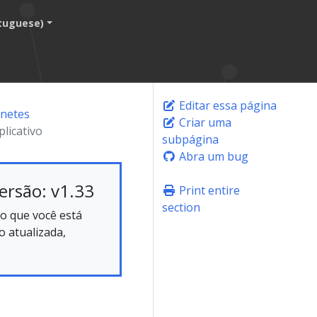
tuguese)
Editar essa página
rnetes
Criar uma
licativo
subpágina
Abra um bug
ersão: v1.33
Print entire
section
o que você está
 atualizada,