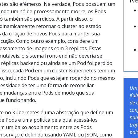
tes são efêmeros. Na verdade, Pods possuem um
ando um nó de processamento morre, os Pods
 também são perdidos. A partir disso, o
dinamicamente retornar o cluster ao estado
s da criação de novos Pods para manter sua
ecução. Como outro exemplo, considere um
essamento de imagens com 3 réplicas. Estas
mutáveis; o sistema front-end não deveria se
 réplicas backend ou ainda se um Pod foi perdido
to isso, cada Pod em um cluster Kubernetes tem um
co, incluindo Pods que estejam rodando no mesmo
essidade de ter uma forma de reconciliar
Um 
e mudanças entre Pods de modo que sua
Kub
nue funcionando.
de 
con
ce no Kubernetes é uma abstração que define um
hab
de Pods e uma política pela qual acessá-los.
trá
em um baixo acoplamento entre os Pods
bal
 serviço é definido usando YAML ou JSON, como