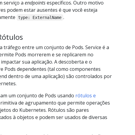
 serviço a
endpoints
específicos. Outro motivo
res podem estar ausentes é que você esteja
itamente
.
type: ExternalName
Rótulos
a tráfego entre um conjunto de Pods. Service é a
ermite Pods morrerem e se replicarem no
impactar sua aplicação. A descoberta e o
re Pods dependentes (tal como componentes
end dentro de uma aplicação) são controlados por
ernetes.
onam um conjunto de Pods usando
rótulos e
primitiva de agrupamento que permite operações
bjetos do Kubernetes. Rótulos são pares
xados à objetos e podem ser usados de diversas