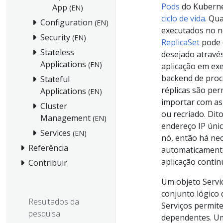
Pods
do Kuberne
App
(EN)
ciclo de vida
. Qu
Configuration
(EN)
executados no nó
Security
(EN)
ReplicaSet
pode 
Stateless
desejado atravé
Applications
(EN)
aplicação em ex
backend de proc
Stateful
réplicas são per
Applications
(EN)
importar com as
Cluster
ou recriado. Di
Management
(EN)
endereço IP úni
Services
(EN)
nó, então há nec
Referência
automaticament
aplicação conti
Contribuir
Um objeto Servi
conjunto lógico 
Resultados da
Serviços permit
pesquisa
dependentes. Um