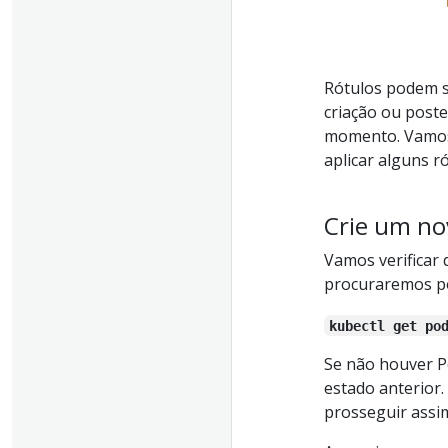
Rótulos podem 
criação ou post
momento. Vamos 
aplicar alguns ró
Crie um no
Vamos verificar
procuraremos po
kubectl get po
Se não houver Po
estado anterior.
prosseguir assi