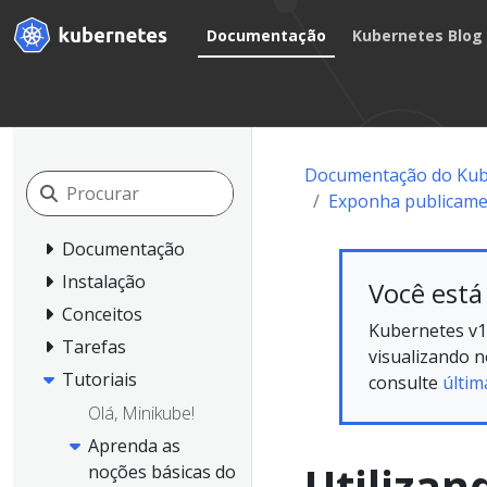
Documentação
Kubernetes Blog
Documentação do Kub
Exponha publicamen
Documentação
Instalação
Você está
Conceitos
Kubernetes v1
Tarefas
visualizando 
Tutoriais
consulte
últim
Olá, Minikube!
Aprenda as
Utilizan
noções básicas do