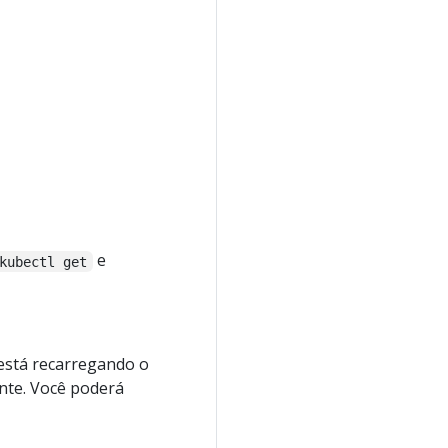
e
kubectl get
 está recarregando o
ente. Você poderá