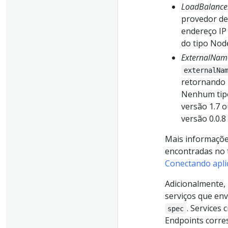
LoadBalance
provedor de
endereço IP 
do tipo Nod
ExternalNam
externalNa
retornando 
Nenhum tipo
versão 1.7 
versão 0.0.8
Mais informaçõe
encontradas no 
Conectando apli
Adicionalmente,
serviços que en
. Services
spec
Endpoints corre