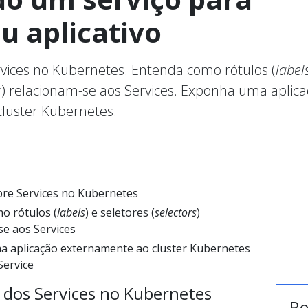
u aplicativo
vices no Kubernetes. Entenda como rótulos (
label
s
) relacionam-se aos Services. Exponha uma aplic
luster Kubernetes.
re Services no Kubernetes
o rótulos (
labels
) e seletores (
selectors
)
se aos Services
 aplicação externamente ao cluster Kubernetes
ervice
l dos Services no Kubernetes
R