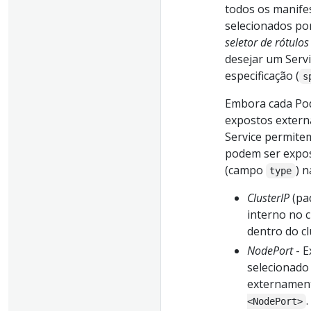
todos os manife
selecionados po
seletor de rótulos
desejar um Servi
especificação (
s
Embora cada Pod
expostos extern
Service permitem
podem ser expos
(campo
) 
type
ClusterIP
(pa
interno no c
dentro do cl
NodePort
- E
selecionado
externament
<NodePort>