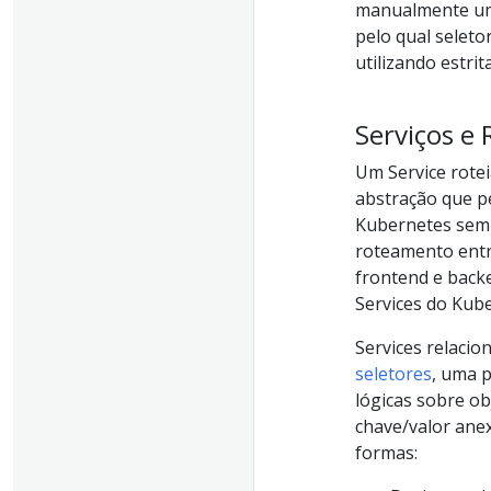
manualmente um
pelo qual seleto
utilizando estr
Serviços e 
Um Service rotei
abstração que p
Kubernetes sem 
roteamento ent
frontend e back
Services do Kub
Services relaci
seletores
, uma 
lógicas sobre o
chave/valor ane
formas: