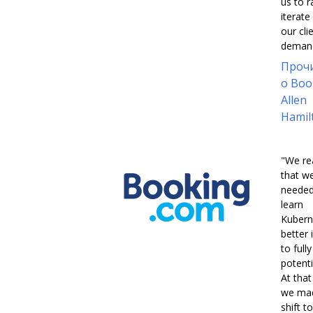
us to r
iterate
our cli
demand
Проч
о Boo
Allen
Hamil
"We re
that w
needed
learn
Kubern
better 
to full
potentia
At that
we ma
shift to