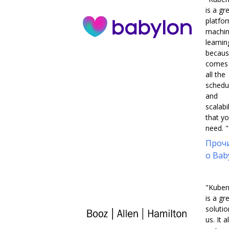
is a gr
platfo
machi
learnin
becaus
comes 
all the
schedu
and
scalabil
that y
need. "
Проч
о Bab
"Kuber
is a gr
solutio
us. It 