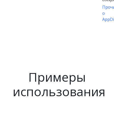
Проч
о
AppDi
Примеры
использования