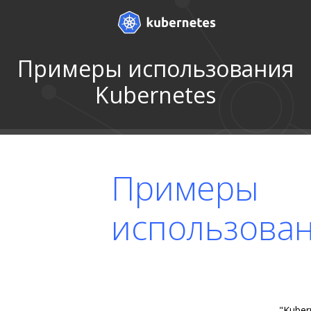
Примеры использования
Kubernetes
Примеры
использова
"Kuber