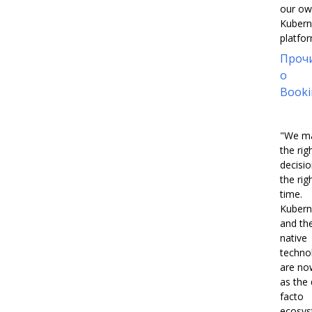
our o
Kubern
platfor
Проч
о
Booki
"We m
the rig
decisio
the rig
time.
Kubern
and th
native
techno
are no
as the
facto
ecosys