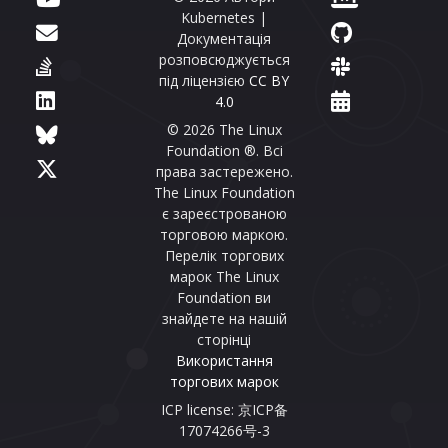
Kubernetes |
Документація
розповсюджується
під ліцензією
CC BY
4.0
© 2026 The Linux
Foundation ®. Всі
права застережено.
The Linux Foundation
є зареєстрованою
торговою маркою.
Перелік торгових
марок The Linux
Foundation ви
знайдете на нашій
сторінці
Використання
торгових марок
ICP license: 京ICP备
17074266号-3