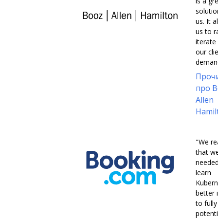
is a gr
solutio
us. It 
us to r
iterate
our cli
demand
Проч
про B
Allen
Hamil
"We re
that w
needed
learn
Kubern
better 
to full
potentia