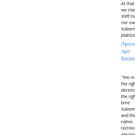
At that
we ma
shift to
our o
Kubern
platfor
Проч
про
Booki
"We m
the rig
decisio
the rig
time.
Kubern
and th
native
techno
are no