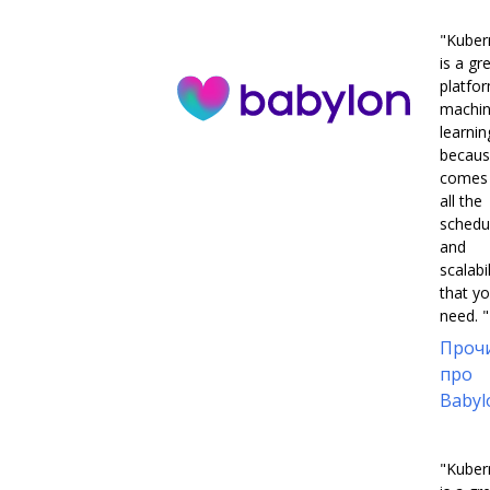
"Kuber
is a gr
platfo
machi
learnin
becaus
comes 
all the
schedu
and
scalabil
that y
need. "
Проч
про
Babyl
"Kuber