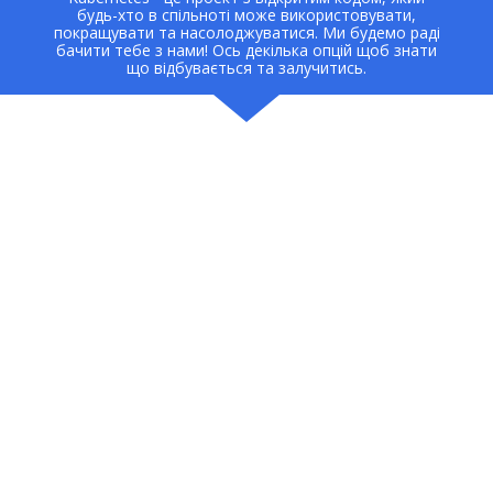
будь-хто в спільноті може використовувати,
покращувати та насолоджуватися. Ми будемо раді
бачити тебе з нами! Ось декілька опцій щоб знати
що відбувається та залучитись.