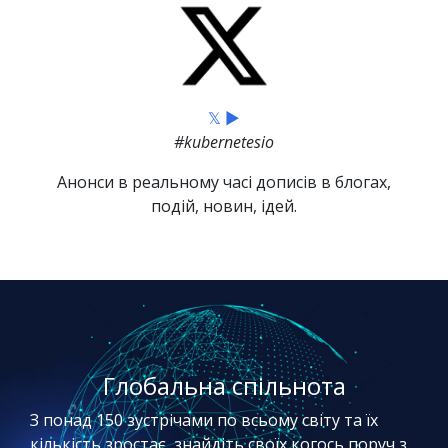
𝕏 ▶
#kubernetesio
Анонси в реальному часі дописів в блогах,
подій, новин, ідей.
Глобальна спільнота
З понад 150 зустрічами по всьому світу та їх
кількість зростає, знайдіть своїх когось поруч з