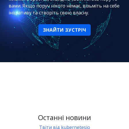
вами. Якщо поруч нікого немає, візьміть на себе
ініціативу та створіть свою власну.
ЗНАЙТИ ЗУСТРІЧ
Останні новини
Твіти від kubernetesio