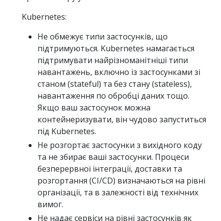
Kubernetes:
Не обмежує типи застосунків, що
підтримуються. Kubernetes намагається
підтримувати найрізноманітніші типи
навантажень, включно із застосунками зі
станом (stateful) та без стану (stateless),
навантаження по обробці даних тощо.
Якщо ваш застосунок можна
контейнеризувати, він чудово запуститься
під Kubernetes.
Не розгортає застосунки з вихідного коду
та не збирає ваші застосунки. Процеси
безперервної інтеграції, доставки та
розгортання (CI/CD) визначаються на рівні
організації, та в залежності від технічних
вимог.
Не надає сервіси на рівні застосунків як