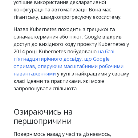
успішне використання декларативної
конфігурації та автоматизації. Вона має
гігантську, швидкопрогресуючу екосистему.
Назва Kubernetes походить з грецької та
означає керманич або пілот. Google відкрив
доступ до вихідного коду проекту Kubernetes у
2014 році. Kubernetes побудовано
на базі
п'ятнадцятирічного досвіду, що Google
отримав, оперуючи масштабними робочими
навантаженнями
у купі з найкращими у своєму
класі ідеями та практиками, які може
запропонувати спільнота.
Озираючись на
першопричини
Повернімось назад у часі та дізнаємось,