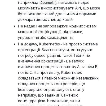
наприклад
), натомість надає
Jsonnet
можливість використовувати API, що може
бути використаний довільними формами
декларативних специфікацій.
Не надає і не запроваджує жодних систем
машинної конфігурації, підтримки,
управління або самозцілення.
На додачу, Kubernetes - не просто система
оркестрації. Власне кажучи, вона усуває
потребу оркестрації як такої. Технічне
визначення оркестрації - це запуск
визначених процесів: спочатку A, за ним B,
потім C. На противагу, Kubernetes
складається з певної множини незалежних,
складних процесів контролерів, що
безперервно опрацьовують стан у
напрямку, що заданий бажаною
конфігурацією. Неважливо, як ви