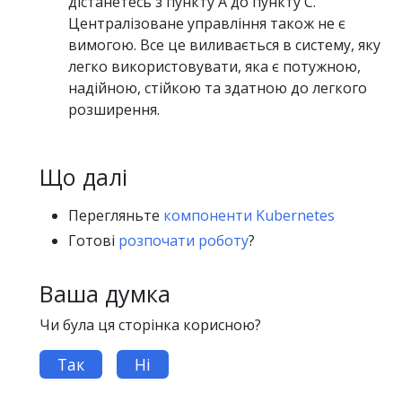
дістанетесь з пункту A до пункту C.
Централізоване управління також не є
вимогою. Все це виливається в систему, яку
легко використовувати, яка є потужною,
надійною, стійкою та здатною до легкого
розширення.
Що далі
Перегляньте
компоненти Kubernetes
Готові
розпочати роботу
?
Ваша думка
Чи була ця сторінка корисною?
Так
Ні