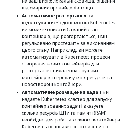
на ваш вибір: локальні сховища, рішення
від хмарних провайдерів тощо.
Автоматичне розгортання та
відкатування
За допомогою Kubernetes
ви можете описати бажаний стан
контейнерів, що розгортаються, і він
регульовано простежить за виконанням
цього стану. Наприклад, ви можете
автоматизувати в Kubernetes процеси
створення нових контейнерів для
розгортання, видалення існуючих
контейнерів і передачу їхніх ресурсів на
новостворені контейнери.
Автоматичне розміщення задач
Ви
надаєте Kubernetes кластер для запуску
контейнерізованих задач і вказуєте,
скільки ресурсів ЦПУ та пам'яті (RAM)
необхідно для роботи кожного контейнера.
Kubernetes розподіляє контейнери по