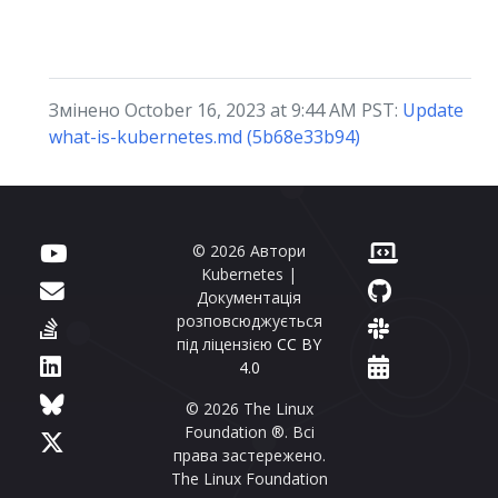
Змінено October 16, 2023 at 9:44 AM PST:
Update
what-is-kubernetes.md (5b68e33b94)
© 2026 Автори
Kubernetes |
Документація
розповсюджується
під ліцензією
CC BY
4.0
© 2026 The Linux
Foundation ®. Всі
права застережено.
The Linux Foundation