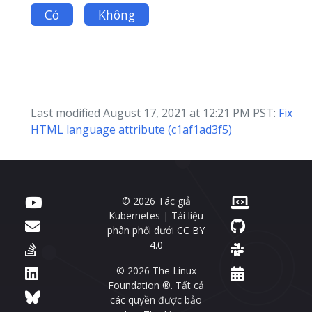
Có
Không
Last modified August 17, 2021 at 12:21 PM PST:
Fix
HTML language attribute (c1af1ad3f5)
© 2026 Tác giả
Kubernetes | Tài liệu
phân phối dưới
CC BY
4.0
© 2026 The Linux
Foundation ®. Tất cả
các quyền được bảo