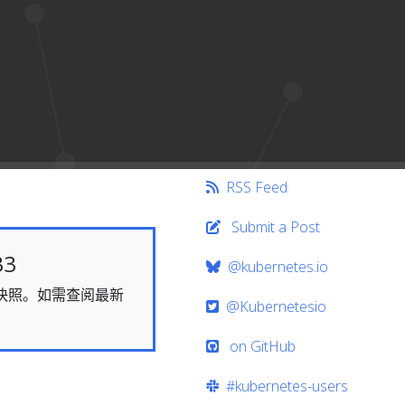
RSS Feed
Submit a Post
33
@kubernetes.io
态的快照。如需查阅最新
@Kubernetesio
on GitHub
#kubernetes-users