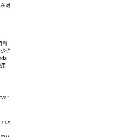
现在对
项目和
缺少许
nda
使用
ver
inux