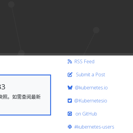
RSS Feed
Submit a Post
33
@kubernetes.io
态的快照。如需查阅最新
@Kubernetesio
on GitHub
#kubernetes-users