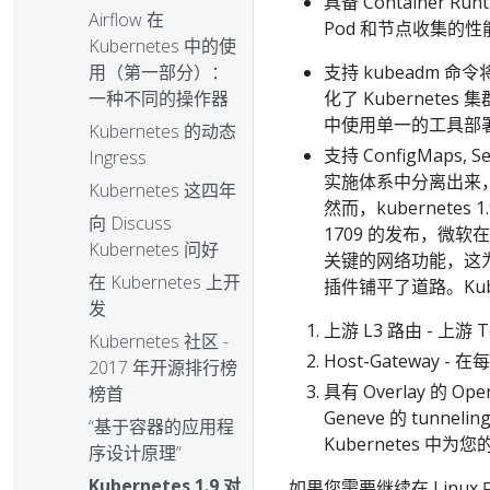
具备 Container R
Airflow 在
Pod 和节点收集的性能指标配
Kubernetes 中的使
支持 kubeadm 命令将 
用（第一部分）：
化了 Kubernete
一种不同的操作器
中使用单一的工具部署 K
Kubernetes 的动态
支持 ConfigMaps
Ingress
实施体系中分离出来
Kubernetes 这四年
然而，kubernetes
向 Discuss
1709 的发布，微软在操作
Kubernetes 问好
关键的网络功能，这为创造
在 Kubernetes 上开
插件铺平了道路。Kub
发
上游 L3 路由 - 上游 
Kubernetes 社区 -
Host-Gateway -
2017 年开源排行榜
具有 Overlay 的 Ope
榜首
Geneve 的 tunn
“基于容器的应用程
Kubernetes 
序设计原理”
Kubernetes 1.9 对
如果您需要继续在 Linux 中运行