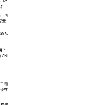
以使用从
ng
dm 简
础配置
的配置从
启用了
CNI
TT 和
便在
，现在也