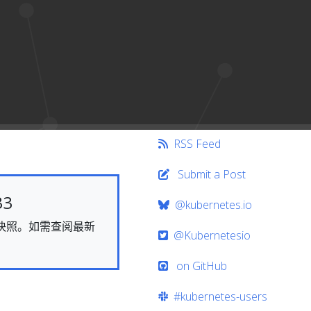
RSS Feed
Submit a Post
33
@kubernetes.io
态的快照。如需查阅最新
@Kubernetesio
on GitHub
#kubernetes-users