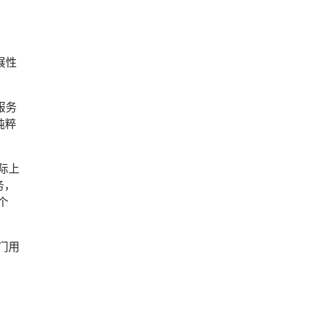
展性
服务
它纯粹
实际上
务，
个
专门用