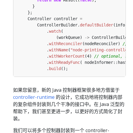
}
};
Controller
controller
=
ControllerBuilder.
defaultBuilder
(informe
.
watch
(
(workQueue)
->
ControllerBuilder
.
withReconciler
(nodeReconciler)
// r
.
withName
(
"node-printing-controller"
.
withWorkerCount
(4)
// optional, set
.
withReadyFunc
(
nodeInformer::hasSyn
.
build
();
如果您留意，新的 Java 控制器框架很多地方借鉴于
controller-runtime
的设计，它成功地将控制器内部
的复杂组件封装到几个干净的接口中。在 Java 泛型的
帮助下，我们甚至更进一步，以更好的方式简化了封
装。
我们可以将多个控制器封装到一个 controller-