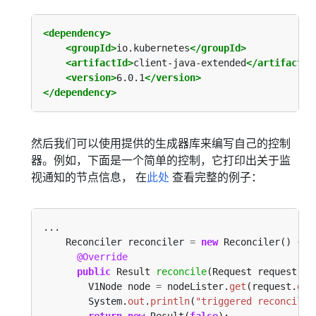
<dependency>
<groupId>
io.kubernetes
</groupId>
<artifactId>
client-java-extended
</artifactId
<version>
6.0.1
</version>
</dependency>
然后我们可以使用提供的生成器库来编写自己的控制
器。例如，下面是一个简单的控制，它打印出关于监
视通知的节点信息， 在
此处
查看完整的例子：
...
Reconciler
reconciler
=
new
Reconciler()
{
@Override
public
Result
reconcile
(Request
request)
{
V1Node
node
=
nodeLister.
get
(request.
get
System.
out
.
println
(
"triggered reconcilin
return
new
Result(
false
);