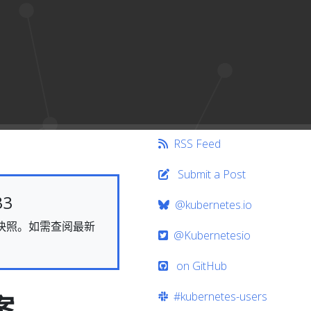
RSS Feed
Submit a Post
33
@kubernetes.io
态的快照。如需查阅最新
@Kubernetesio
on GitHub
#kubernetes-users
案