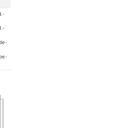
i-
l-
de-
be-