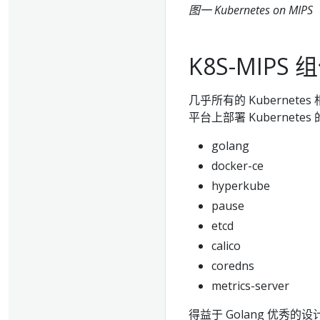
图一 Kubernetes on MIPS
K8S-MIPS
几乎所有的 Kubernet
平台上部署 Kuberne
golang
docker-ce
hyperkube
pause
etcd
calico
coredns
metrics-server
得益于 Golang 优秀