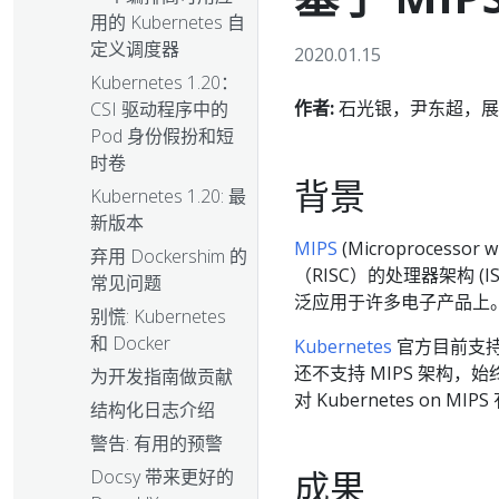
用的 Kubernetes 自
定义调度器
2020.01.15
Kubernetes 1.20：
作者:
石光银，尹东超，展
CSI 驱动程序中的
Pod 身份假扮和短
时卷
背景
Kubernetes 1.20: 最
新版本
MIPS
(Microprocessor 
弃用 Dockershim 的
（RISC）的处理器架构 (I
常见问题
泛应用于许多电子产品上
别慌: Kubernetes
和 Docker
Kubernetes
官方目前支持众多 
还不支持 MIPS 架构
为开发指南做贡献
对 Kubernetes on M
结构化日志介绍
警告: 有用的预警
成果
Docsy 带来更好的