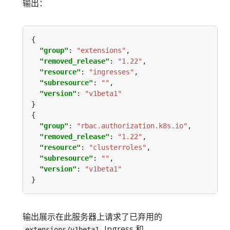
输出：
"group"
: 
"extensions"
"removed_release"
: 
"1.22"
"resource"
: 
"ingresses"
"subresource"
: 
""
"version"
: 
"v1beta1"
"group"
: 
"rbac.authorization.k8s.io"
"removed_release"
: 
"1.22"
"resource"
: 
"clusterroles"
"subresource"
: 
""
"version"
: 
"v1beta1"
输出展示在此服务器上请求了已弃用的
Ingress 和
extensions/v1beta1