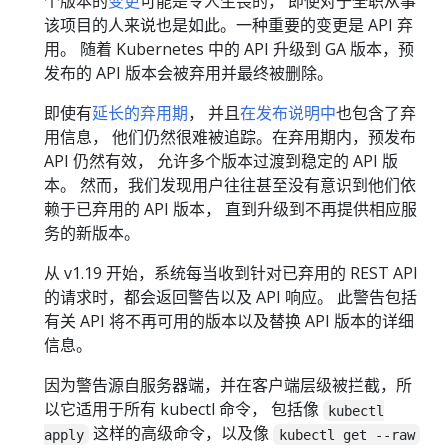
个版本的
变更
可能是令人生畏的， 即使对于全职从事
该项目的人来说也是如此。一种重要的变更是 API 弃
用。 随着 Kubernetes 中的 API 升级到 GA 版本，预
发布的 API 版本会被弃用并最终被删除。
即使有
延长的弃用期
， 并且
在发布说明中
也包含了弃
用信息， 他们仍然很难被追踪。在弃用期内，预发布
API 仍然有效， 允许多个版本过渡到稳定的 API 版
本。 然而，我们发现用户往往甚至没有意识到他们依
赖于已弃用的 API 版本， 直到升级到不再提供相应服
务的新版本。
从 v1.19 开始，系统每当收到针对已弃用的 REST API
的请求时，都会返回警告以及 API 响应。 此警告包括
有关 API 将不再可用的版本以及替换 API 版本的详细
信息。
因为警告源自服务器端，并在客户端层级被拦截，所
以它适用于所有 kubectl 命令， 包括像
kubectl
这样的高级命令，以及像
apply
kubectl get --raw