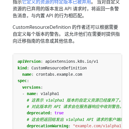
指示
它定义的资源的特定版本已被弃用
。 当对自定义
资源的已弃用的版本发出 API 请求时，将返回一条警
告消息，与内置 API 的行为相匹配。
CustomResourceDefinition 的作者还可以根据需要
自定义每个版本的警告。 这允许他们在需要时提供指
向迁移指南的信息或其他信息。
apiVersion
:
apiextensions.k8s.io/v1
kind
:
CustomResourceDefinition
name
:
crontabs.example.com
spec
:
versions
:
- 
name
:
v1alpha1
# 这表示 v1alpha1 版本的自定义资源已经废弃了。
# 对此版本的 API 请求会在服务器响应中收到警告。
deprecated
:
true
# 这会把返回给发出 v1alpha1 API 请求的客户端
deprecationWarning
:
"example.com/v1alpha1 Cr