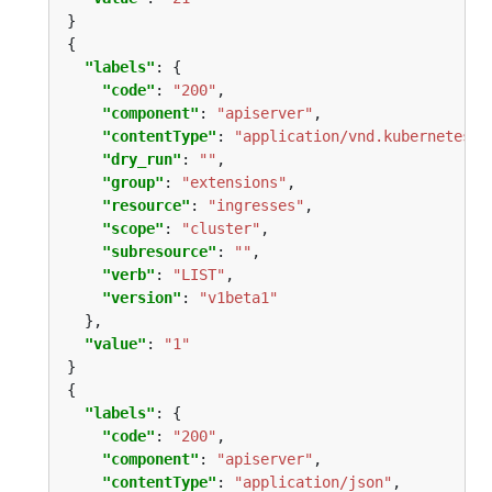
"labels"
"code"
: 
"200"
"component"
: 
"apiserver"
"contentType"
: 
"application/vnd.kubernetes.p
"dry_run"
: 
""
"group"
: 
"extensions"
"resource"
: 
"ingresses"
"scope"
: 
"cluster"
"subresource"
: 
""
"verb"
: 
"LIST"
"version"
: 
"v1beta1"
"value"
: 
"1"
"labels"
"code"
: 
"200"
"component"
: 
"apiserver"
"contentType"
: 
"application/json"