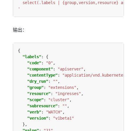
'
输出：
"labels"
"code"
: 
"0"
"component"
: 
"apiserver"
"contentType"
: 
"application/vnd.kubernetes.p
"dry_run"
: 
""
"group"
: 
"extensions"
"resource"
: 
"ingresses"
"scope"
: 
"cluster"
"subresource"
: 
""
"verb"
: 
"WATCH"
"version"
: 
"v1beta1"
"value"
: 
"21"