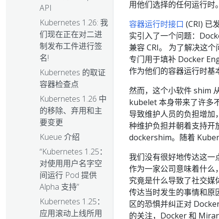
用他们选择的任何运行时
API
Kubernetes 1.26: 我
容器运行时接口
(CRI)
们现在正在对二进
实引入了一个问题：Docker 
制发布工件进行签
兼容 CRI。 为了解决这个问题
名!
专门用于填补 Docker En
作为他们的容器运行时基
Kubernetes 的取证
容器检查点
然而，这个小软件 shi
Kubernetes 1.26 中
kubelet 本身带来了许
的移除、弃用和主
导致维护人员的负担增加
要变更
种维护负担并朝着支持开
Kueue 介绍
dockershim。随着 Kub
“Kubernetes 1.25：
我们没有很好地传达这一点
对使用用户名字空
作为一家公司意味着什么，Do
间运行 Pod 提供
究竟是什么导致了社交媒
Alpha 支持”
传达当时发生的事情和原
Kubernetes 1.25：
区的恐惧并纠正对 Docke
应用滚动上线所用
的关注，Docker 和 Mir