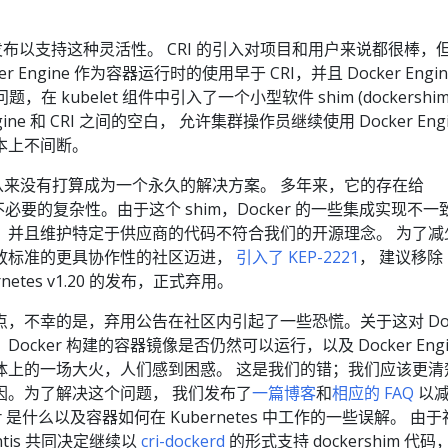
。
 已发布以支持这种灵活性。 CRI 的引入对项目和用户来说都很棒，
Engine 作为容器运行时的使用早于 CRI，并且 Docker Engin
，在 kubelet 组件中引入了一个小型软件 shim (dockershi
gine 和 CRI 之间的空白， 允许集群操作员继续使用 Docker Engi
本上不间断。
m 从来没有打算成为一个永久的解决方案。 多年来，它的存在给
多不必要的复杂性。由于这个 shim，Docker 的一些集成实现不一
，并且维护特定于供应商的代码不符合我们的开源理念。 为了减
放标准的更具协作性的社区迈进，
引入了 KEP-2221
， 建议移除
ernetes v1.20 的发布，正式弃用。
，不幸的是，弃用公告在社区内引起了一些恐慌。关于这对 Doc
cker 构建的容器镜像是否仍然可以运行，以及 Docker Engi
体上的一场大火，人们感到困惑。 这是我们的错；我们应该更清
因。为了解决这个问题， 我们发布了
一篇博客
和
相应的 FAQ
以减
r 是什么以及容器如何在 Kubernetes 中工作的一些误解。 由
antis 共同决定继续以
cri-dockerd
的形式支持 dockershim 代