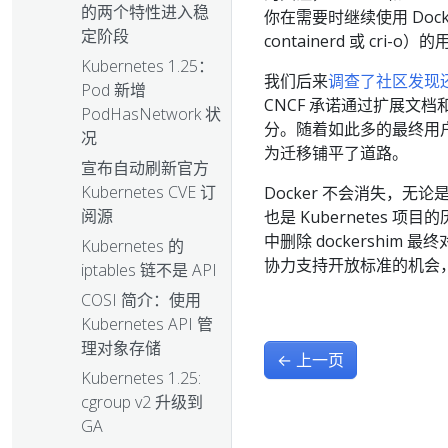
的两个特性进入稳
你在需要时继续使用 Dock
定阶段
containerd 或 cri-o
Kubernetes 1.25：
我们后来
调查了社区
发现
Pod 新增
CNCF 承诺通过扩展文
PodHasNetwork 状
分。随着如此多的最终用
况
为迁移铺平了道路。
宣布自动刷新官方
Kubernetes CVE 订
Docker 不会消失，
阅源
也是 Kubernetes 
中删除 dockershi
Kubernetes 的
协力支持开放标准的机会，
iptables 链不是 API
COSI 简介：使用
Kubernetes API 管
理对象存储
←
上一页
Kubernetes 1.25:
cgroup v2 升级到
GA