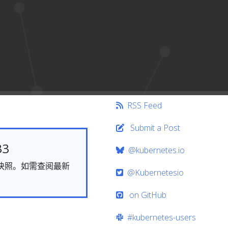
RSS Feed
Submit a Post
33
@kubernetes.io
态的快照。如需查阅最新
@Kubernetesio
on GitHub
#kubernetes-users