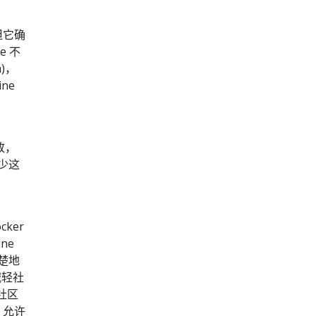
但它确
e 不
m)，
ne
致，
少这
ker
ne
楚地
轻社
于社区
码，允许