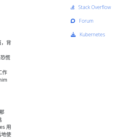
Stack Overflow
Forum
Kubernetes
然而，背
于恐慌
工作
im
 那
选
es 用
活地使