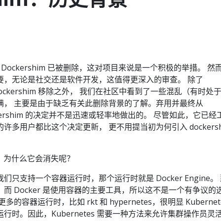
.24 起，Dockershim 已被删除，这对项目来说是一个积极的举措。 
要，无论是社交还是软件开发，这值得更深入的审查。 除了
4 中的 dockershim 移除之外， 我们在社区中看到了一些混乱（有时处
满， 主要是由于缺乏有关此删除背景的了解。弃用并最终从
 dockershim 的决定并不是迅速或轻率地做出的。 尽管如此，它已经
多用户都比这个决定更新， 更不用提当初为何引入 dockersh
是什么，为什么它会消失呢？
期，我们只支持一个容器运行时，那个运行时就是 Docker Engine。
而 Docker 是使用容器的主要工具，所以这不是一个有争议的
容器运行时，比如 rkt 和 hypernetes，很明显 Kubernet
行时。因此，Kubernetes 需要一种方法来允许集群操作员灵