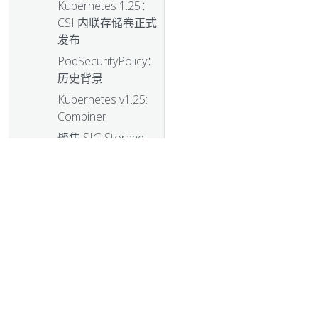
Kubernetes 1.25：
CSI 内联存储卷正式
发布
PodSecurityPolicy：
历史背景
Kubernetes v1.25:
Combiner
聚焦 SIG Storage
认识我们的贡献者 -
亚太地区（中国地
区）
逐个 KEP 地增强
Kubernetes
Kubernetes 1.25 的
移除说明和主要变
更
聚光灯下的 SIG
© 2026 L