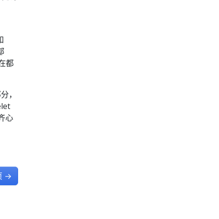
和
部
在都
部分，
et
齐心
页
→