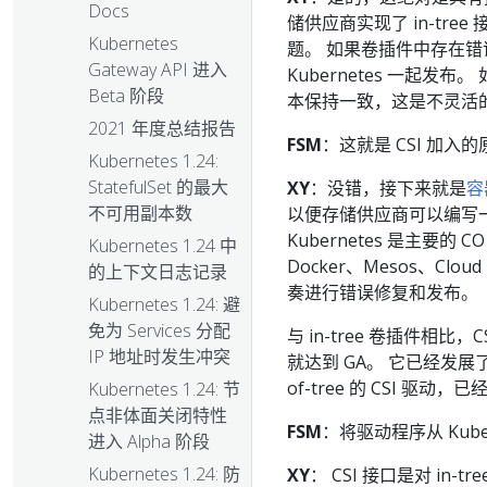
Docs
储供应商实现了 in-tre
Kubernetes
题。 如果卷插件中存在错误
Gateway API 进入
Kubernetes 一起
Beta 阶段
本保持一致，这是不灵活
2021 年度总结报告
FSM
：这就是 CSI 加入
Kubernetes 1.24:
StatefulSet 的最大
XY
：没错，接下来就是
容
不可用副本数
以便存储供应商可以编写
Kubernetes 是主要的 
Kubernetes 1.24 中
Docker、Mesos、Clou
的上下文日志记录
奏进行错误修复和发布。
Kubernetes 1.24: 避
免为 Services 分配
与 in-tree 卷插件相比，
IP 地址时发生冲突
就达到 GA。 它已经发展了很长
of-tree 的 CSI 驱动
Kubernetes 1.24: 节
点非体面关闭特性
FSM
：将驱动程序从 Kube
进入 Alpha 阶段
Kubernetes 1.24: 防
XY
： CSI 接口是对 i