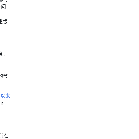
多问
品版
准，
己的节
版本以来
t-
目前在