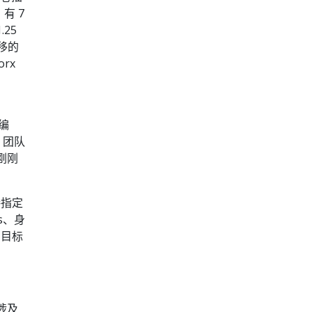
，有 7
.25
迁移的
rx
。
的编
 团队
 刚刚
接指定
s、身
的目标
涉及