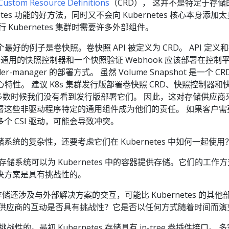
Custom Resource Definitions
（CRD）， 这并不是特定于存储
netes 功能的好方法，同时又不会向 Kubernetes 核心本身添加
Kubernetes 集群时需要许多外部组件。
面，一个最好的例子是卷快照。卷快照 API 被定义为 CRD。 API 定义
。有一个通用的快照控制器和一个快照验证 Webhook 应该部署在控制
ler-manager 的部署方式。 虽然 Volume Snapshot 是一个 C
e 的核心特性。 建议 K8s 集群发行版部署卷快照 CRD、快照控制器和
，大多数时候我们没有看到发行版部署它们。 因此，这对存储供应商
署这些非驱动程序特定的通用组件成为他们的责任。 如果客户需
个 CSI 驱动，可能会导致冲突。
统的复杂性，还要考虑它们在 Kubernetes 中如何一起使用
储系统可以为 Kubernetes 中的容器提供存储。它们的工作
决方案是具有挑战性的。
中的存储还涉及与外部解决方案的交互，可能比 Kubernetes 的其他
部供应商的互动是否具有挑战性？它是否以任何方式随着时间而演
的。最初 Kubernetes 存储具有 in-tree 卷插件接口。 