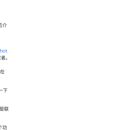
否介
hot
献者。
年在
一下
我是联
个功