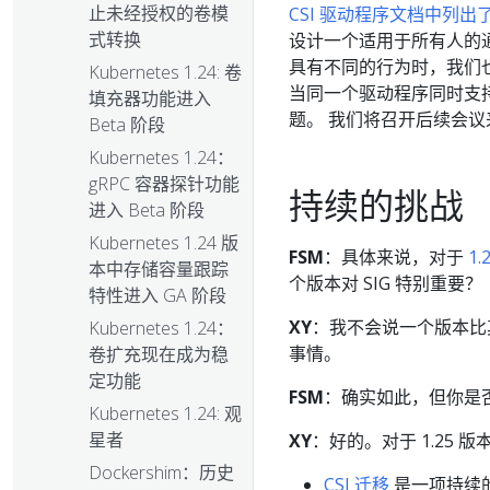
止未经授权的卷模
CSI 驱动程序文档中列出了 
式转换
设计一个适用于所有人的通用
具有不同的行为时，我们也
Kubernetes 1.24: 卷
当同一个驱动程序同时支持
填充器功能进入
题。 我们将召开后续会
Beta 阶段
Kubernetes 1.24：
gRPC 容器探针功能
持续的挑战
进入 Beta 阶段
Kubernetes 1.24 版
FSM
：具体来说，对于
1.
本中存储容量跟踪
个版本对 SIG 特别重要？
特性进入 GA 阶段
XY
：我不会说一个版本比
Kubernetes 1.24：
事情。
卷扩充现在成为稳
定功能
FSM
：确实如此，但你是否
Kubernetes 1.24: 观
星者
XY
：好的。对于 1.25 
Dockershim：历史
CSI 迁移
是一项持续的工