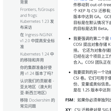
背景
件移动到 out-of-tr
Frontiers, fsGroups
个 KEP 与 CSI 迁
and frogs:
版本中达到 GA。 GCE 
Kubernetes 1.23 发
目标是在默认情况下启用特性
布采访
的目标是达到 Beta，
在 Ingress-NGINX
我要强调的第二个是
v1.2.0 中提高安全标
COSI 提出对象存储 K
准
排。 它还为对象存储
Kubernetes 1.24 中
已经在这个项目上工作两年
的移除和弃用
合入。COSI 团队正
你的集群准备好使
我要提到的另一个功
用 v1.24 版本了吗？
CSI 卷。它们可用于
认识我们的贡献者 -
份、变量或类似信息。这
亚太地区（澳大利
是在 1.25 版本中达到
亚-新西兰地区）
FSM
：如果你必须单独列出
移除 Dockershim 的
常见问题
XY
：CSI 迁移绝对是 