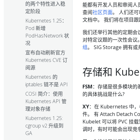
的两个特性进入稳
能都有开发人员和审阅人员
定阶段
查阅
社区页面
。 人们还
文档中。 我们将在项目
Kubernetes 1.25：
Pod 新增
我们还举行其他的定期会议，如
PodHasNetwork 状
对特定议题的一次性会议。 还有一
况
组
。 SIG Storag
宣布自动刷新官方
Kubernetes CVE 订
阅源
存储和 Kuber
Kubernetes 的
iptables 链不是 API
FSM
：存储是很多模块的基础组
COSI 简介：使用
的具体挑战是什么?
Kubernetes API 管
XY
：在 Kubernetes
理对象存储
件。 有 Attach Detach C
Kubernetes 1.25:
Kubelet 可以将 PV
cgroup v2 升级到
调时，有时可能会出现竞
GA