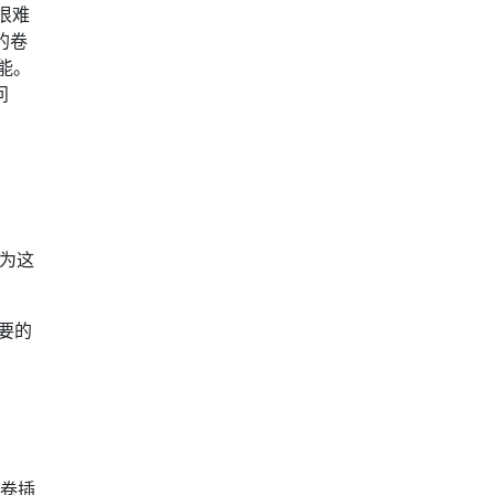
很难
的卷
能。
问
认为这
要的
 卷插