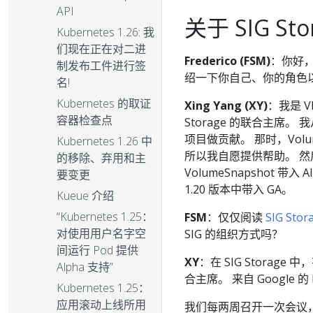
API
关于 SIG Sto
Kubernetes 1.26: 我
们现在正在对二进
Frederico (FSM)
：你好，
制发布工件进行签
绍一下你自己、你的角色以及你
名!
Kubernetes 的取证
Xing Yang (XY)
：我是 
容器检查点
Storage 的联合主席。 我从
项目做贡献。 那时，Volum
Kubernetes 1.26 中
所以我自愿提供帮助。 然后我
的移除、弃用和主
VolumeSnapshot 带入 
要变更
1.20 版本中带入 GA。
Kueue 介绍
“Kubernetes 1.25：
FSM
：仅仅阅读
SIG Sto
对使用用户名字空
SIG 的组织方式吗？
间运行 Pod 提供
XY
：在 SIG Storage
Alpha 支持”
合主席。 来自 Google 的 M
Kubernetes 1.25：
应用滚动上线所用
我们每两周召开一次会议