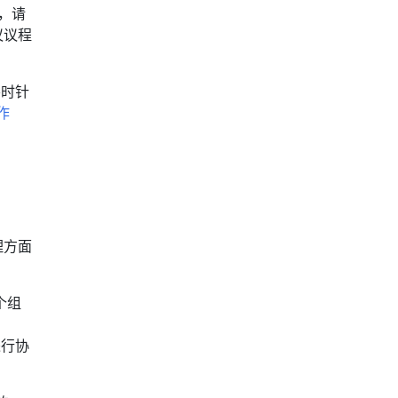
，请
议议程
要时针
作
理方面
个组
进行协