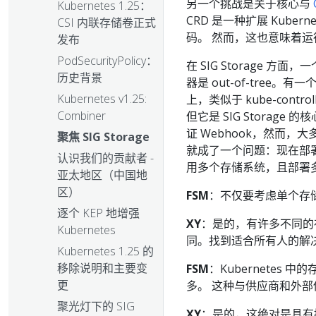
另一个挑战是关于核心与
Kubernetes 1.25：
CRD 是一种扩展 Kuber
CSI 内联存储卷正式
码。 然而，这也意味着运行 
发布
PodSecurityPolicy：
在 SIG Storage 方
历史背景
器是 out-of-tree
Kubernetes v1.25:
上，类似于 kube-control
Combiner
但它是 SIG Storag
证 Webhook，然而
聚焦 SIG Storage
就成了一个问题：现在部
认识我们的贡献者 -
用多个存储系统，且部署多
亚太地区（中国地
区）
FSM
：不仅要考虑单个存储系
逐个 KEP 地增强
XY
：是的，有许多不同的存
Kubernetes
同。找到适合所有人的解
Kubernetes 1.25 的
移除说明和主要变
FSM
：Kubernetes 
更
多。 这种与供应商和外
聚光灯下的 SIG
XY
：是的，这绝对是具有挑战性