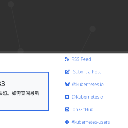
RSS Feed
Submit a Post
33
@kubernetes.io
态的快照。如需查阅最新
@Kubernetesio
on GitHub
#kubernetes-users