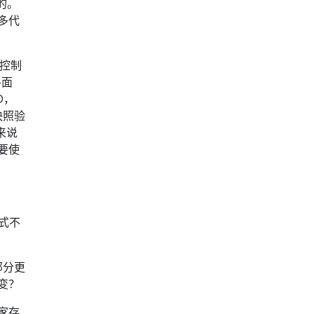
的。
太多代
和控制
平面
RD，
快照验
来说
要使
？
方式不
部分更
变？
多家存