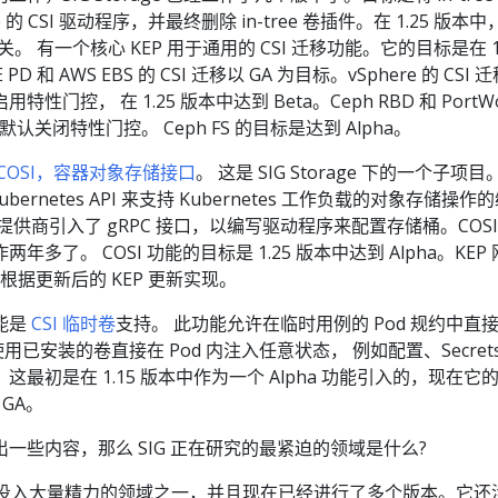
ee 的 CSI 驱动程序，并最终删除 in-tree 卷插件。在 1.25 版本中
移有关。 有一个核心 KEP 用于通用的 CSI 迁移功能。它的目标是在 1
PD 和 AWS EBS 的 CSI 迁移以 GA 为目标。vSphere 的 CSI 
门控， 在 1.25 版本中达到 Beta。Ceph RBD 和 PortWo
默认关闭特性门控。 Ceph FS 的目标是达到 Alpha。
COSI，容器对象存储接口
。 这是 SIG Storage 下的一个子项目
ubernetes API 来支持 Kubernetes 工作负载的对象存储操作
提供商引入了 gRPC 接口，以编写驱动程序来配置存储桶。COSI
多了。 COSI 功能的目标是 1.25 版本中达到 Alpha。KEP
在根据更新后的 KEP 更新实现。
能是
CSI 临时卷
支持。 此功能允许在临时用例的 Pod 规约中直
使用已安装的卷直接在 Pod 内注入任意状态， 例如配置、Secret
最初是在 1.15 版本中作为一个 Alpha 功能引入的，现在它
 GA。
一些内容，那么 SIG 正在研究的最紧迫的领域是什么?
SIG 投入大量精力的领域之一，并且现在已经进行了多个版本。它还