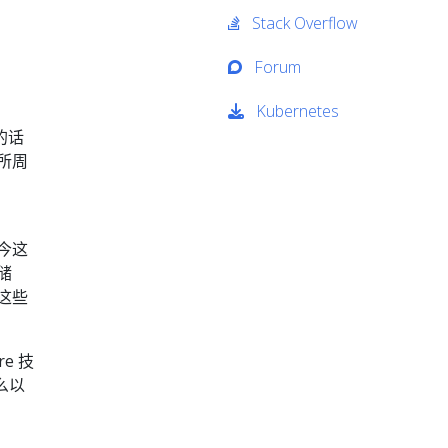
Stack Overflow
Forum
Kubernetes
的话
所周
今这
储
这些
e 技
么以