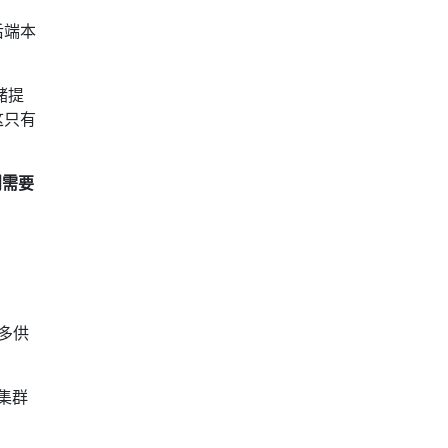
后端本
储提
。这只有
则需要
很多供
多集群