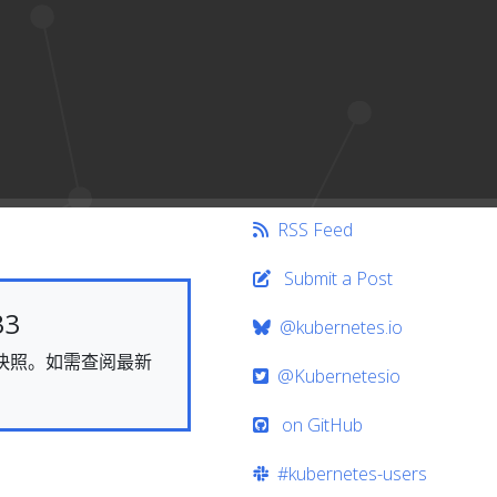
RSS Feed
Submit a Post
33
@kubernetes.io
态的快照。如需查阅最新
@Kubernetesio
on GitHub
#kubernetes-users