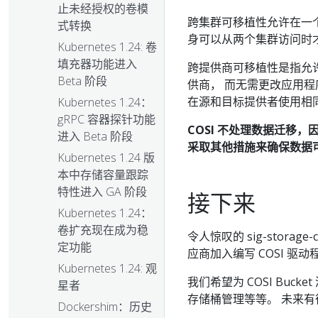
止未经授权的卷模
跨集群可移植性允许在一个
式转换
身可以从两个集群访问时
Kubernetes 1.24: 卷
填充器功能进入
跨提供商可移植性是指允
Beta 阶段
供商， 而无需更改应用程序定义（
在源和目标提供者使用相
Kubernetes 1.24：
gRPC 容器探针功能
COSI 不处理数据迁移
进入 Beta 阶段
采取其他措施来确保数据
Kubernetes 1.24 版
本中存储容量跟踪
特性进入 GA 阶段
接下来
Kubernetes 1.24：
卷扩充现在成为稳
令人惊叹的 sig-storag
定功能
应商加入编写 COSI 驱动程
Kubernetes 1.24: 观
我们希望为 COSI Bu
星者
存储桶管理等等。 未来
Dockershim：历史