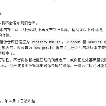
着：
27 版本将不会发布到旧仓库。
1.26 版本的补丁从 4 月份起将不再发布到旧仓库。请阅读以下时间线
的详情。
认的镜像仓库已设置为
。
和
registry.k8s.io
kubeadm
kubelet
可覆盖的，但设置为
将在 4 月份之后的新版本中失
k8s.gcr.io
些版本了。
可靠性，不想再依赖社区管理的镜像仓库，或你正在外部流量受
rnetes， 你应该考虑托管本地镜像仓库的镜像。一些云供应商可能
。
23 年 4 月 3 日被冻结