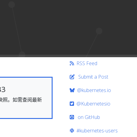
RSS Feed
Submit a Post
33
@kubernetes.io
态的快照。如需查阅最新
@Kubernetesio
on GitHub
#kubernetes-users