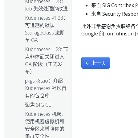
Kubernetes 1.28：
来自 SIG Contribex 的 
Job 失效处理的改进
来自 Security Res
Kubernetes v1.28：
可追溯的默认
此外非常感谢负责联络各个云提
StorageClass 进阶
Google 的 Jon Johnson Jr
至 GA
Kubernetes 1.28: 节
点非体面关闭进入
←
上一页
GA 阶段（正式发
布）
pkgs.k8s.io：介绍
Kubernetes 社区自
有的包仓库
聚焦 SIG CLI
Kubernetes 机密：
使用机密虚拟机和
安全区来增强你的
集群安全性