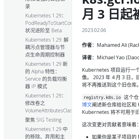
录
月 3 日
Kubernetes 1.29：
PodReadyToStartContainers
2023.02.06
状况进阶至 Beta
Kubernetes 1.29: 解
作者
：Mahamed Ali (Rac
耦污点管理器与节
点生命周期控制器
译者
：Michael Yao (Daoc
Kubernetes 1.29 新
Kubernetes 项目运行
的 Alpha 特性：
像。 2023 年 4 月 3 日
Service 的负载均衡
将不再推送到这个旧仓库
器 IP 模式
Kubernetes 1.29：
这个仓
registry.k8s.io
修改卷之
博文
阐述新仓库给社区和 K
VolumeAttributesClass
Kubernetes 将不可
聚焦 SIG Testing
这次变更对贡献者意味着
Kubernetes 1.29 中
的移除、弃用和主
如果你是某子项目的 Mai