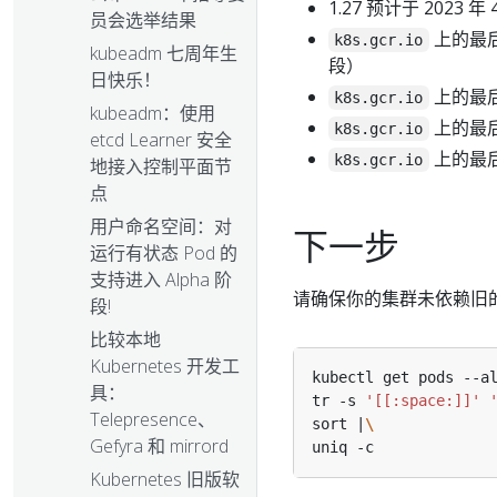
1.27 预计于 2023 年
员会选举结果
上的最后一
k8s.gcr.io
kubeadm 七周年生
段）
日快乐！
上的最后一
k8s.gcr.io
kubeadm：使用
上的最后一
k8s.gcr.io
etcd Learner 安全
上的最后一
k8s.gcr.io
地接入控制平面节
点
用户命名空间：对
下一步
运行有状态 Pod 的
支持进入 Alpha 阶
请确保你的集群未依赖旧的
段!
比较本地
Kubernetes 开发工
kubectl get pods --a
具：
tr -s 
'[[:space:]]'
Telepresence、
sort |
Gefyra 和 mirrord
Kubernetes 旧版软