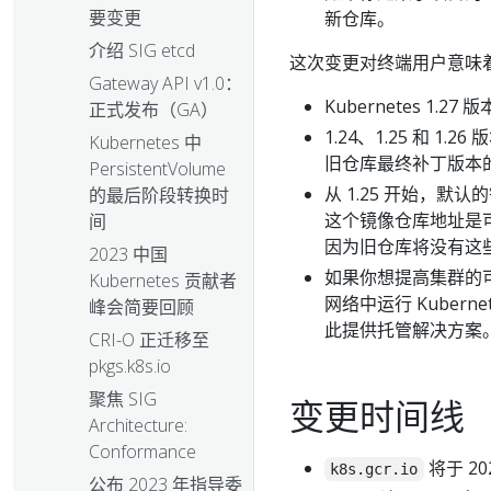
要变更
新仓库。
介绍 SIG etcd
这次变更对终端用户意味
Gateway API v1.0：
Kubernetes 1.
正式发布（GA）
1.24、1.25 和 
Kubernetes 中
旧仓库最终补丁版本
PersistentVolume
从 1.25 开始，默
的最后阶段转换时
这个镜像仓库地址是
间
因为旧仓库将没有这
2023 中国
如果你想提高集群的
Kubernetes 贡献者
网络中运行 Kube
峰会简要回顾
此提供托管解决方案
CRI-O 正迁移至
pkgs.k8s.io
聚焦 SIG
变更时间线
Architecture:
Conformance
将于 20
k8s.gcr.io
公布 2023 年指导委