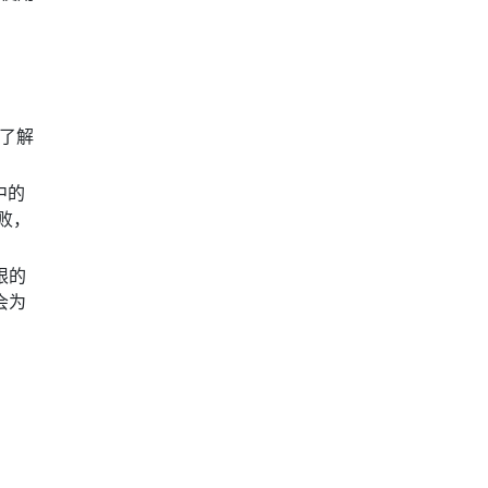
，了解
中的
败，
限的
会为