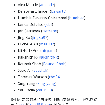
Alex Meade (
ameade
)
Ben Swartzlander (
bswartz
)
Humble Devassy Chirammal (
humblec
)
James Defelice (
jdef
)
Jan Šafránek (
jsafrane
)
Jing Xu (
jingxu97
)
Michelle Au (
msau42
)
Niels de Vos (
nixpanic
)
Rakshith R (
Rakshith-R
)
Raunak Shah (
RaunakShah
)
Saad Ali (
saad-ali
)
Thomas Watson (
rbo54
)
Xing Yang (
xing-yang
)
Yati Padia (
yati1998
)
我们还要感谢其他为该项目做出贡献的人， 包括帮助