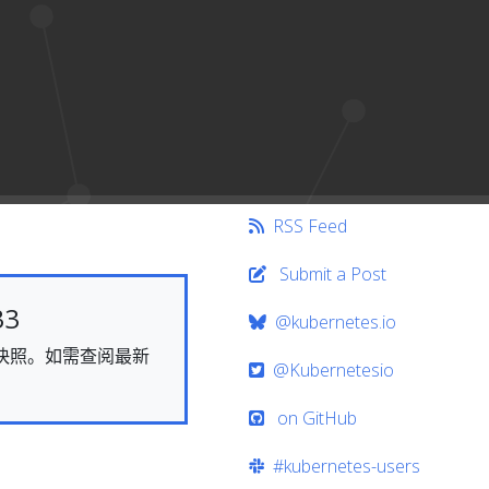
RSS Feed
Submit a Post
33
@kubernetes.io
态的快照。如需查阅最新
@Kubernetesio
on GitHub
#kubernetes-users