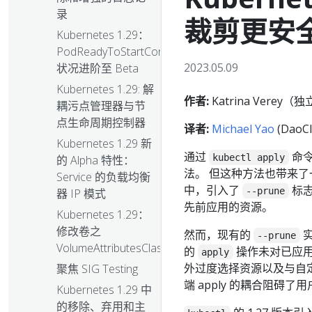
录
裁剪更安
Kubernetes 1.29：
PodReadyToStartContainers
2023.05.09
状况进阶至 Beta
Kubernetes 1.29: 解
作者:
Katrina Verey（独立
耦污点管理器与节
点生命周期控制器
译者:
Michael Yao
(DaoCl
Kubernetes 1.29 新
通过
命令
kubectl apply
的 Alpha 特性：
法。 但这种方法也带来了一个
Service 的负载均衡
中，引入了
标志
--prune
器 IP 模式
先前应用的资源。
Kubernetes 1.29：
修改卷之
然而，现有的
实
--prune
VolumeAttributesClass
的
操作未对已应用
apply
外过度选择资源以及与自
聚焦 SIG Testing
端 apply 的耦合阻碍了
Kubernetes 1.29 中
的移除、弃用和主