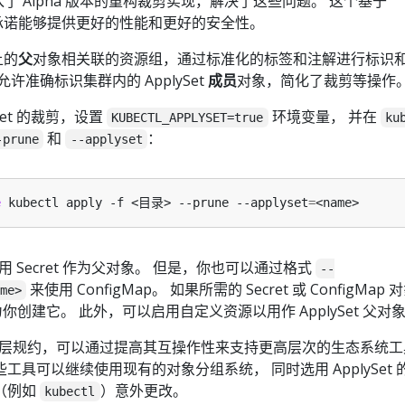
引入了 Alpha 版本的重构裁剪实现，解决了这些问题。 这个基于
承诺能够提供更好的性能和更好的安全性。
上的
父
对象相关联的资源组，通过标准化的标签和注解进行标识
许准确标识集群内的 ApplySet
成员
对象，简化了裁剪等操作
Set 的裁剪，设置
环境变量， 并在
KUBECTL_APPLYSET=true
ku
和
：
-prune
--applyset
e
 kubectl apply -f <目录> --prune --applyset
=
 使用 Secret 作为父对象。 但是，你也可以通过格式
--
来使用 ConfigMap。 如果所需的 Secret 或 ConfigMap 
me>
你创建它。 此外，可以启用自定义资源以用作 ApplySet 父对
于新的底层规约，可以通过提高其互操作性来支持更高层次的生态系统
具可以继续使用现有的对象分组系统， 同时选用 ApplySet 
（例如
）意外更改。
kubectl