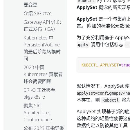
的 1.27 版本
kubectl
要变更
ApplySet
概念的新实现
介绍 SIG etcd
ApplySet
是一个与集群
Gateway API v1.0：
置。 附加的标准化元数据允
正式发布（GA）
为了充分利用基于 Apply
Kubernetes 中
调用中包括标志
PersistentVolume
apply
-
的最后阶段转换时
间
KUBECTL_APPLYSET
=
tru
2023 中国
Kubernetes 贡献者
峰会简要回顾
默认情况下，ApplySet
CRI-O 正迁移至
applyset=configmaps/<na
pkgs.k8s.io
不存在，则
将为
kubectl
聚焦 SIG
ApplySet 实现基
Architecture:
这种规约的轻量性使得这些工
Conformance
数据约定以防被其他工具
公布 2023 年指导委