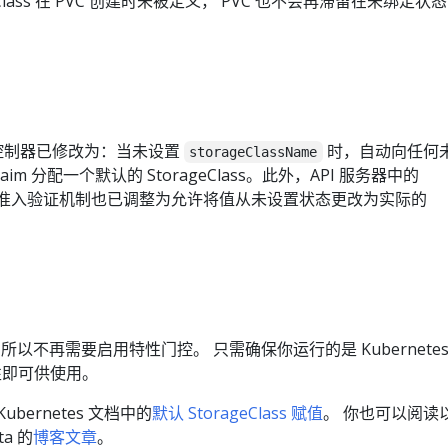
eClass 在 PVC 创建时未被定义， PVC 也不会再滞留在未绑定状
。
？
(PV) 控制器已修改为：当未设置
时，自动向任何
storageClassName
meClaim 分配一个默认的 StorageClass。此外，API 服务器中的
meClaim 准入验证机制也已调整为允许将值从未设置状态更改为实际的
所以不再需要启用特性门控。 只需确保你运行的是 Kubernete
特性即可供使用。
bernetes 文档中的
默认 StorageClass 赋值
。 你也可以阅读
ta 的
博客文章
。