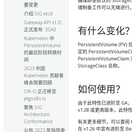
确保即使默认的 Storag
要变更
储制备工作可以无缝进行
介绍 SIG etcd
Gateway API v1.0：
有什么变化
正式发布（GA）
Kubernetes 中
PersistentVolume 
PersistentVolume
定的 PersistentVolu
的最后阶段转换时
PersistentVolu
间
StorageClass 名称。
2023 中国
Kubernetes 贡献者
峰会简要回顾
如何使用？
CRI-O 正迁移至
pkgs.k8s.io
由于此特性已进阶至 GA，
聚焦 SIG
v1.28 或更高版本，此
Architecture:
Conformance
有关更多细节，可以查阅 Ku
在 v1.26 中宣布进阶至 Be
公布 2023 年指导委