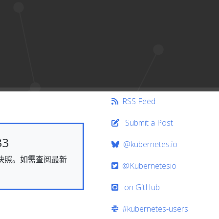
RSS Feed
Submit a Post
33
@kubernetes.io
态的快照。如需查阅最新
@Kubernetesio
on GitHub
#kubernetes-users