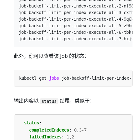
job-backoff-limit-per-index-execute-all-2-nf982  
job-backoff-limit-per-index-execute-all-3-cxmhf  
job-backoff-limit-per-index-execute-all-4-9q6kq  
job-backoff-limit-per-index-execute-all-5-z9hqf  
job-backoff-limit-per-index-execute-all-6-tbkr8  
此外，你可以查看该 Job 的状态：
kubectl get 
jobs
输出内容以
结尾，类似于：
status
status
:
completedIndexes
:
0
,
3-7
failedIndexes
:
1
,
2