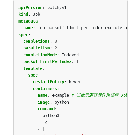
apiVersion
:
batch/v1
kind
:
Job
metadata
:
name
:
job-backoff-limit-per-index-execute-all
spec
:
completions
:
8
parallelism
:
2
completionMode
:
Indexed
backoffLimitPerIndex
:
1
template
:
spec
:
restartPolicy
:
Never
containers
:
- 
name
:
example
# 当此示例容器作为任何 Job
image
:
python
command
:
- python3
- -c
- |