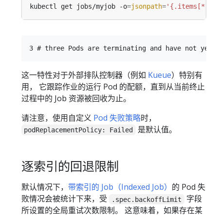
kubectl get jobs/myjob -o
=
jsonpath
=
'{.items[*].s
这一特性对于外部排队控制器（例如
Kueue
）特别有
用， 它跟踪作业的运行 Pod 的配额，直到从当前终止
过程中的 Job 资源被回收为止。
请注意，使用自定义
Pod 失败策略
时，
是默认值。
podReplacementPolicy: Failed
逐索引的回退限制
默认情况下，
带索引的 Job（Indexed Job）
的 Pod 失
败情况会被统计下来，受
字段
.spec.backoffLimit
所设置的全局重试次数限制。 这意味着，如果存在某