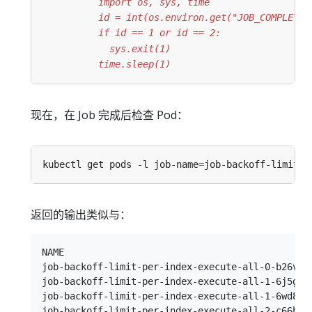
          time.sleep(1)
现在，在 Job 完成后检查 Pod：
kubectl get pods -l job-name
=
返回的输出类似与：
NAME                                             
job-backoff-limit-per-index-execute-all-0-b26vc  
job-backoff-limit-per-index-execute-all-1-6j5gd  
job-backoff-limit-per-index-execute-all-1-6wd82  
job-backoff-limit-per-index-execute-all-2-c66hg  