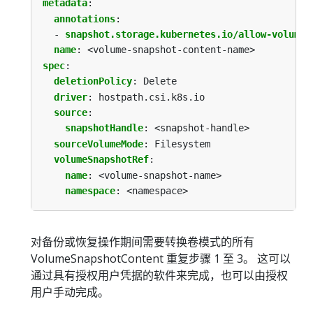
metadata
:
annotations
:
- 
snapshot.storage.kubernetes.io/allow-volume-
name
:
<volume-snapshot-content-name>
spec
:
deletionPolicy
:
Delete
driver
:
hostpath.csi.k8s.io
source
:
snapshotHandle
:
<snapshot-handle>
sourceVolumeMode
:
Filesystem
volumeSnapshotRef
:
name
:
<volume-snapshot-name>
namespace
:
<namespace>
对备份或恢复操作期间需要转换卷模式的所有
VolumeSnapshotContent 重复步骤 1 至 3。 这可以
通过具有授权用户凭据的软件来完成，也可以由授权
用户手动完成。