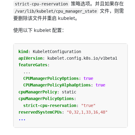
策略选项。并且如果存在
strict-cpu-reservation
文件，则需
/var/lib/kubelet/cpu_manager_state
要删除该文件并重启 kubelet。
使用以下 kubelet 配置：
kind
:
KubeletConfiguration
apiVersion
:
kubelet.config.k8s.io/v1beta1
featureGates
:
...
CPUManagerPolicyOptions
:
true
CPUManagerPolicyAlphaOptions
:
true
cpuManagerPolicy
:
static
cpuManagerPolicyOptions
:
strict-cpu-reservation
:
"true"
reservedSystemCPUs
:
"0,32,1,33,16,48"
...