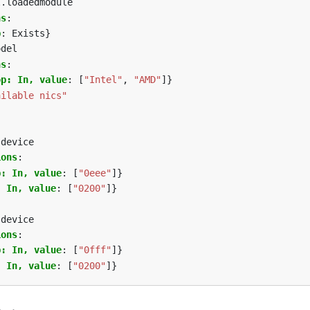
l.loadedmodule
ns
:
p
:
Exists}
odel
ns
:
op: In, value
:
[
"Intel"
,
"AMD"
]}
ailable nics"
.device
ions
:
p: In, value
:
[
"0eee"
]}
: In, value
:
[
"0200"
]}
.device
ions
:
p: In, value
:
[
"0fff"
]}
: In, value
:
[
"0200"
]}