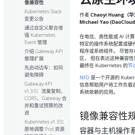
像兼容性
Kubernetes Slack
作者
Chaoyi Huang（
变更公告
Michael Yao (DaoCloud
通过自定义聚合增
强 Kubernetes
在电信、高性能或 AI 
Event 管理
特定的操作系统配置或硬
程序或系统组件。 尽管存
介绍 Gateway API
区， 但在表达这种兼容
推理扩展
最终在 Kubernetes 的
节点
先启动边车：如何
避免障碍
NFD
是一个开源的 Kube
Gateway API
信息帮助用户将工作负载
v1.3.0：流量复制、
系统依赖的应用。
CORS、Gateway 合
并和重试预算的改
镜像兼容性
进
Kubernetes v1.33：
容器与主机操作
原地调整 Pod 资源