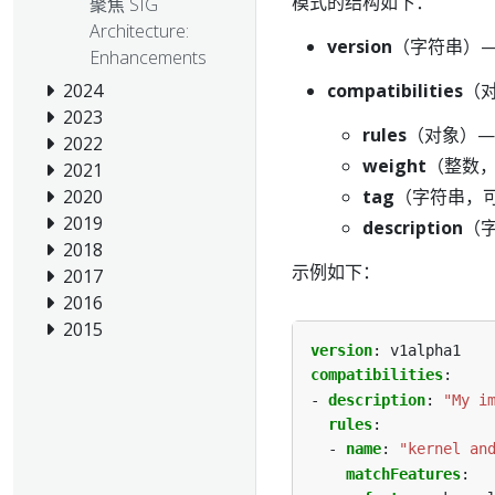
模式的结构如下：
聚焦 SIG
Architecture:
version
（字符串）— 
Enhancements
compatibilities
（
2024
2023
rules
（对象）—
2022
weight
（整数，
2021
tag
（字符串，
2020
2019
description
（
2018
示例如下：
2017
2016
2015
version
:
v1alpha1
compatibilities
:
- 
description
:
"My i
rules
:
- 
name
:
"kernel an
matchFeatures
: