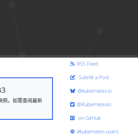
RSS Feed
Submit a Post
33
@kubernetes.io
态的快照。如需查阅最新
@Kubernetesio
on GitHub
#kubernetes-users