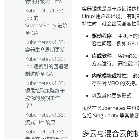
特性升级为 Beta
容器镜像是基于基础镜像
Kubernetes 1.33：
Linux 用户态环境，
Job 的
特性时，就会出现兼容性
SuccessPolicy 进阶
至 GA
驱动程序
： 主机上
Kubernetes v1.33：
容性问题，例如 GP
容器生命周期更新
库或软件
： 容器必
Kubernetes v1.33：
方式运行。 高性能计算方
Job 逐索引的回退限
制进阶至 GA
内核模块或特性
： 
存在对 VFIO 的支持
Kubernetes v1.33：
镜像拉取策略终于
以及其他更多形式...
按你的预期工作
了！
虽然在 Kubernete
Kubernetes v1.33：
包括 Singularity 
流式 List 响应
多云与混合云的
Kubernetes 1.33：