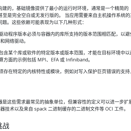
构建的，基础镜像提供了最小的运行时环境，通常是一个精简的
 有时甚至是完全空白或无发行版的。 当应用需要来自主机操作系统
问题。这些依赖可能表现为以下几种形式：
的驱动程序版本必须与容器内的库所支持的版本范围相匹配，以避
U 和网络驱动。
须包含某个库或软件的特定版本或版本范围，才能在目标环境中以
面的示例包括 MPI、EFA 或 Infiniband。
必须存在特定的内核特性或模块，例如对写入保护巨页错误的支持
。
s 中容器是这些需求最常见的抽象单位，但兼容性的定义可以进一步扩
等其他容器技术以及来自 spack 二进制缓存的二进制文件等 OCI 工件。
挑战