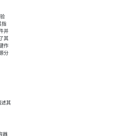
点验
其指
件并
大了其
键作
源分
描述其
容器