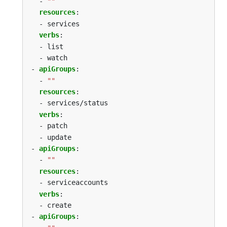
- 
""
resources
:
- services
verbs
:
- list
- watch
- 
apiGroups
:
- 
""
resources
:
- services/status
verbs
:
- patch
- update
- 
apiGroups
:
- 
""
resources
:
- serviceaccounts
verbs
:
- create
- 
apiGroups
: