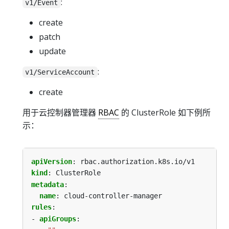
:
v1/Event
create
patch
update
:
v1/ServiceAccount
create
用于云控制器管理器
RBAC
的 ClusterRole 如下例所
示：
apiVersion
:
rbac.authorization.k8s.io/v1
kind
:
ClusterRole
metadata
:
name
:
cloud-controller-manager
rules
:
- 
apiGroups
: