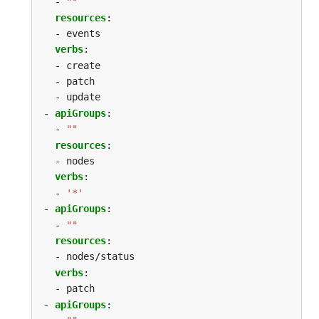
- 
""
resources
:
- events
verbs
:
- create
- patch
- update
- 
apiGroups
:
- 
""
resources
:
- nodes
verbs
:
- 
'*'
- 
apiGroups
:
- 
""
resources
:
- nodes/status
verbs
:
- patch
- 
apiGroups
: