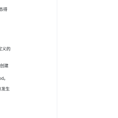
态得
定义的
会创建
od。
点发生