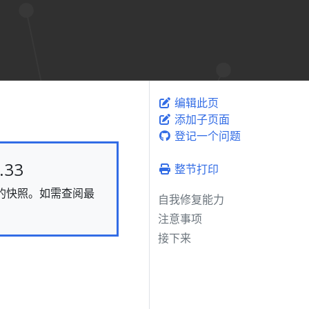
编辑此页
添加子页面
登记一个问题
33
整节打印
静态的快照。如需查阅最
自我修复能力
注意事项
接下来