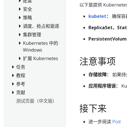
配置
以下是提供 Kuberne
安全
kubelet
：
确保容
策略
调度、抢占和驱逐
ReplicaSet、St
集群管理
PersistentVol
Kubernetes 中的
Windows
注意事项
扩展 Kubernetes
任务
存储故障：
如果持
教程
参考
应用程序错误：
K
贡献
测试页面（中文版）
接下来
进一步阅读
Pod