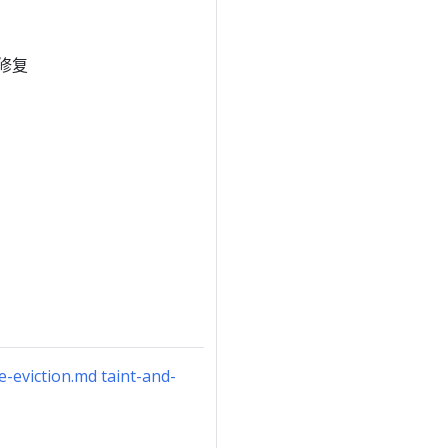
修复
e-eviction.md taint-and-