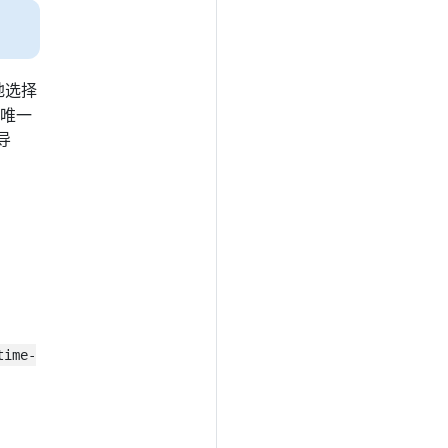
地选择
，唯一
导
time-