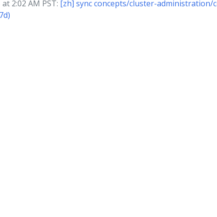
at 2:02 AM PST:
[zh] sync concepts/cluster-administration/
7d)
© 2026 The Kubernetes 作者 | 文档发布基于
CC BY 4.0
授权许可