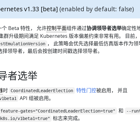
ernetes v1.33 [beta]
(enabled by default: false)
包含一个 Beta 特性， 允许
控制平面
组件通过
协调领导者选举
确定性
群升级期间满足 Kubernetes 版本偏差约束非常有用。 目前
， 此策略会优先选择最低仿真版本作为领
estEmulationVersion
选择领导者，最后会按创建时间戳选择领导者。
导者选举
器
时
特性门控
被启用， 并且
CoordinatedLeaderElection
API 组被启用。
v1beta1
和
-feature-gates="CoordinatedLeaderElection=true"
--run
标志来完成。
k8s.io/v1beta1=true"