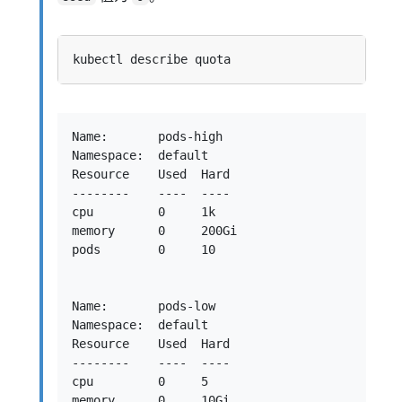
Name:       pods-high

Namespace:  default

Resource    Used  Hard

--------    ----  ----

cpu         0     1k

memory      0     200Gi

pods        0     10

Name:       pods-low

Namespace:  default

Resource    Used  Hard

--------    ----  ----

cpu         0     5

memory      0     10Gi
