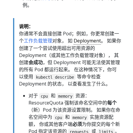
例。
说明：
你通常不会直接创建 Pod；例如，你更常创建一
个
工作负载管理
对象， 如
Deployment
。 如果你
创建了一个尝试使用超出可用资源的
Deployment（或其他工作负载管理对象）， 其
创建
会成功
，但 Deployment 可能无法使其管理
的所有 Pod 都运行起来。 在这种情况下，你可
以使用
等命令检查
kubectl describe
Deployment 的状态， 以查看发生了什么。
对于
和
资源：
cpu
memory
ResourceQuota 强制该命名空间中的
每个
（新）Pod 为该资源设置限制。 如果你在命
名空间中为
和
实施资源配
cpu
memory
额， 你或其他客户端
必须
为你提交的每个新
Pod 指定该资源的
或
。
requests
limits