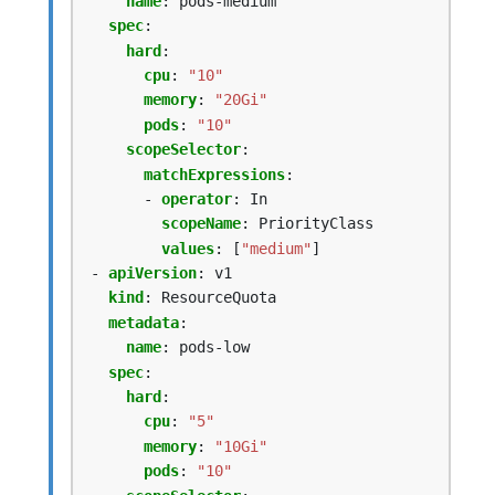
name
:
pods-medium
spec
:
hard
:
cpu
:
"10"
memory
:
"20Gi"
pods
:
"10"
scopeSelector
:
matchExpressions
:
- 
operator
:
In
scopeName
:
PriorityClass
values
:
[
"medium"
]
- 
apiVersion
:
v1
kind
:
ResourceQuota
metadata
:
name
:
pods-low
spec
:
hard
:
cpu
:
"5"
memory
:
"10Gi"
pods
:
"10"