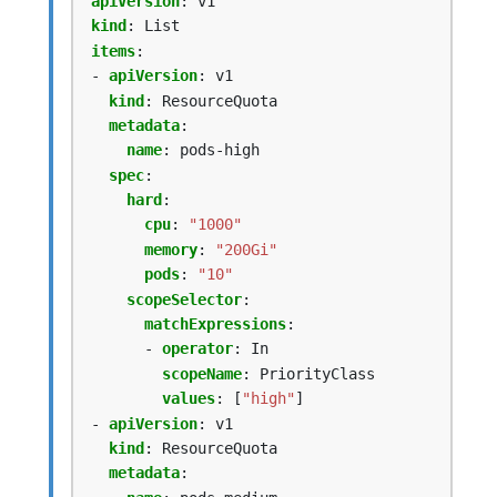
apiVersion
:
v1
kind
:
List
items
:
- 
apiVersion
:
v1
kind
:
ResourceQuota
metadata
:
name
:
pods-high
spec
:
hard
:
cpu
:
"1000"
memory
:
"200Gi"
pods
:
"10"
scopeSelector
:
matchExpressions
:
- 
operator
:
In
scopeName
:
PriorityClass
values
:
[
"high"
]
- 
apiVersion
:
v1
kind
:
ResourceQuota
metadata
: