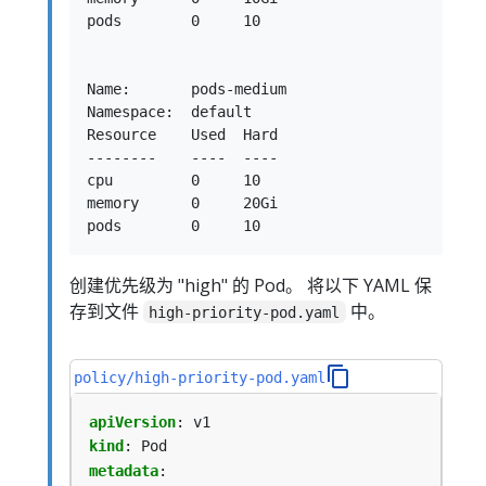
pods        0     10

Name:       pods-medium

Namespace:  default

Resource    Used  Hard

--------    ----  ----

cpu         0     10

memory      0     20Gi

创建优先级为 "high" 的 Pod。 将以下 YAML 保
存到文件
中。
high-priority-pod.yaml
policy/high-priority-pod.yaml
apiVersion
:
v1
kind
:
Pod
metadata
: