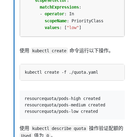
scopeSelector
:
matchExpressions
:
- 
operator
:
In
scopeName
:
PriorityClass
values
:
[
"low"
]
使用
命令运行以下操作。
kubectl create
resourcequota/pods-high created

resourcequota/pods-medium created

使用
操作验证配额的
kubectl describe quota
值为
。
Used
0