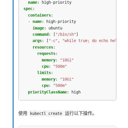
name
:
high-priority
spec
:
containers
:
- 
name
:
high-priority
image
:
ubuntu
command
:
[
"/bin/sh"
]
args
:
[
"-c"
,
"while true; do echo hello; 
resources
:
requests
:
memory
:
"10Gi"
cpu
:
"500m"
limits
:
memory
:
"10Gi"
cpu
:
"500m"
priorityClassName
:
high
使用
运行以下操作。
kubectl create