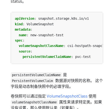
status。
apiVersion
:
snapshot.storage.k8s.io/v1
kind
:
VolumeSnapshot
metadata
:
name
:
new-snapshot-test
spec
:
volumeSnapshotClassName
:
csi-hostpath-snapclas
source
:
persistentVolumeClaimName
:
pvc-test
是
persistentVolumeClaimName
数据源对快照的名称。 这个
PersistentVolumeClaim
字段是动态制备快照中的必填字段。
卷快照可以通过指定
VolumeSnapshotClass
使用
属性来请求特定类。如果
volumeSnapshotClassName
没有设置，那么使用默认类（如果有）。