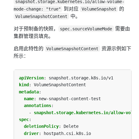
snapshot.storage.kubernetes.io/allow-volume-
到对应
的
mode-change: "true"
VolumeSnapshot
中。
VolumeSnapshotContent
对于预制备的快照，
需要由
spec.sourceVolumeMode
集群管理员填充。
启用此特性的
资源示例如下
VolumeSnapshotContent
所示：
apiVersion
:
snapshot.storage.k8s.io/v1
kind
:
VolumeSnapshotContent
metadata
:
name
:
new-snapshot-content-test
annotations
:
- 
snapshot.storage.kubernetes.io/allow-volum
spec
:
deletionPolicy
:
Delete
driver
:
hostpath.csi.k8s.io