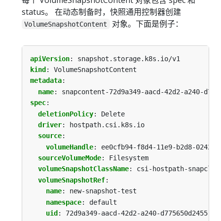
status。 在动态制备时，快照通用控制器创建
对象。下面是例子：
VolumeSnapshotContent
apiVersion
:
snapshot.storage.k8s.io/v1
kind
:
VolumeSnapshotContent
metadata
:
name
:
snapcontent-72d9a349-aacd-42d2-a240-d775
spec
:
deletionPolicy
:
Delete
driver
:
hostpath.csi.k8s.io
source
:
volumeHandle
:
ee0cfb94-f8d4-11e9-b2d8-0242ac
sourceVolumeMode
:
Filesystem
volumeSnapshotClassName
:
csi-hostpath-snapclas
volumeSnapshotRef
:
name
:
new-snapshot-test
namespace
:
default
uid
:
72d9a349-aacd-42d2-a240-d775650d2455