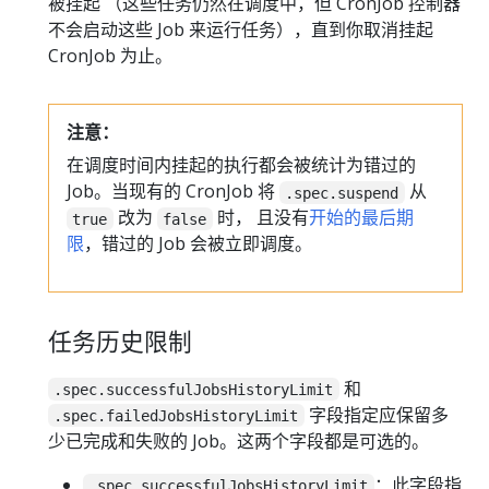
被挂起 （这些任务仍然在调度中，但 CronJob 控制器
不会启动这些 Job 来运行任务），直到你取消挂起
CronJob 为止。
注意：
在调度时间内挂起的执行都会被统计为错过的
Job。当现有的 CronJob 将
从
.spec.suspend
改为
时， 且没有
开始的最后期
true
false
限
，错过的 Job 会被立即调度。
任务历史限制
和
.spec.successfulJobsHistoryLimit
字段指定应保留多
.spec.failedJobsHistoryLimit
少已完成和失败的 Job。这两个字段都是可选的。
：此字段指
.spec.successfulJobsHistoryLimit