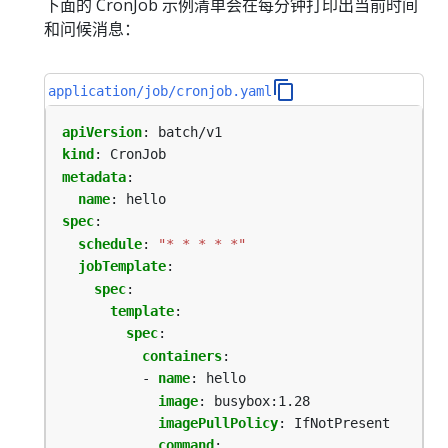
下面的 CronJob 示例清单会在每分钟打印出当前时间
和问候消息：
application/job/cronjob.yaml
apiVersion
:
batch/v1
kind
:
CronJob
metadata
:
name
:
hello
spec
:
schedule
:
"* * * * *"
jobTemplate
:
spec
:
template
:
spec
:
containers
:
- 
name
:
hello
image
:
busybox:1.28
imagePullPolicy
:
IfNotPresent
command
: