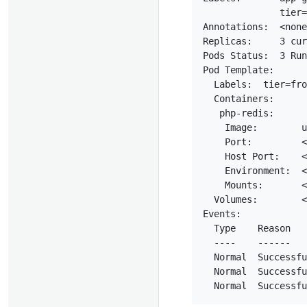
              tier=
Annotations:  <none
Replicas:     3 cur
Pods Status:  3 Run
Pod Template:

  Labels:  tier=fro
  Containers:

   php-redis:

    Image:        u
    Port:         <
    Host Port:    <
    Environment:  <
    Mounts:       <
  Volumes:        <
Events:

  Type    Reason   
  ----    ------   
  Normal  Successfu
  Normal  Successfu