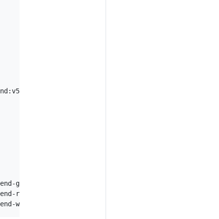
nd:v5

end-gbgfx

end-rwz57
