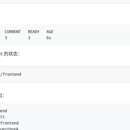
：
  CURRENT   READY   AGE

et 的状态：
出：
end

lt

frontend

uestbook
