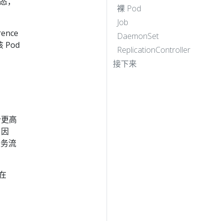
状态，
裸 Pod
Job
ence
DaemonSet
 Pod
ReplicationController
接下来
个更高
 因
业务流
并在