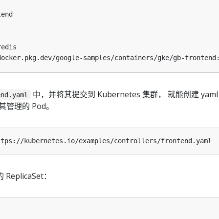
tend
redis
docker.pkg.dev/google-samples/containers/gke/gb-frontend
中，并将其提交到 Kubernetes 集群， 就能创建 yaml
end.yaml
 及其管理的 Pod。
plicaSet：