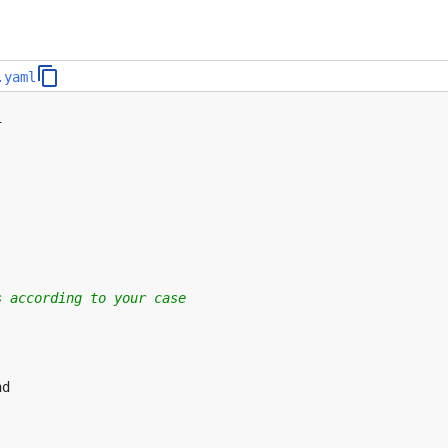
.yaml
1
s according to your case
nd