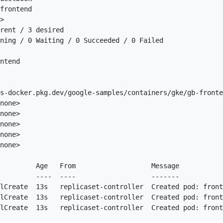
frontend

>

rent / 3 desired

ning / 0 Waiting / 0 Succeeded / 0 Failed

ntend

s-docker.pkg.dev/google-samples/containers/gke/gb-fronte
none>

none>

none>

none>

none>

         Age   From                   Message

         ----  ----                   -------

lCreate  13s   replicaset-controller  Created pod: front
lCreate  13s   replicaset-controller  Created pod: front