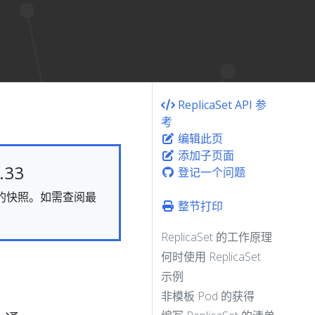
ReplicaSet API 参
考
编辑此页
添加子页面
33
登记一个问题
静态的快照。如需查阅最
整节打印
ReplicaSet 的工作原理
何时使用 ReplicaSet
示例
非模板 Pod 的获得