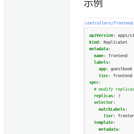
示例
controllers/frontend
apiVersion
:
apps/v
kind
:
ReplicaSet
metadata
:
name
:
frontend
labels
:
app
:
guestbook
tier
:
frontend
spec
:
# modify replica
replicas
:
3
selector
:
matchLabels
:
tier
:
fronte
template
:
metadata
: